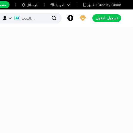
منضد
تطبيق Creality Cloud
العربية

الرسائل





تسجيل الدخول


