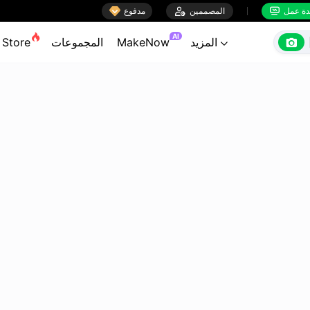

ة عمل
المصممين

مدفوع


AI

المزيد
MakeNow
المجموعات
Store
