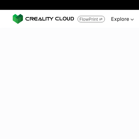
Explore
FlowPrint

