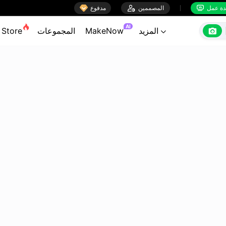

ة عمل
المصممين

مدفوع


AI

المزيد
MakeNow
المجموعات
Store
