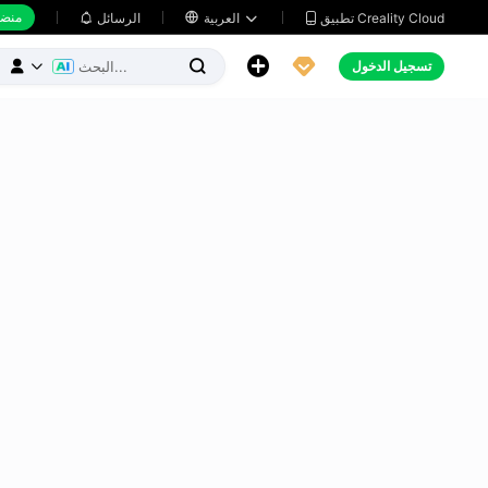
منضد
تطبيق Creality Cloud
العربية

الرسائل





تسجيل الدخول


