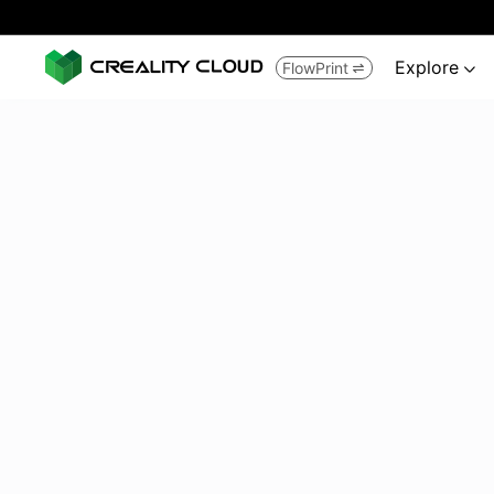
Explore
FlowPrint

