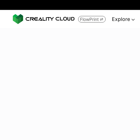
Explore
FlowPrint

