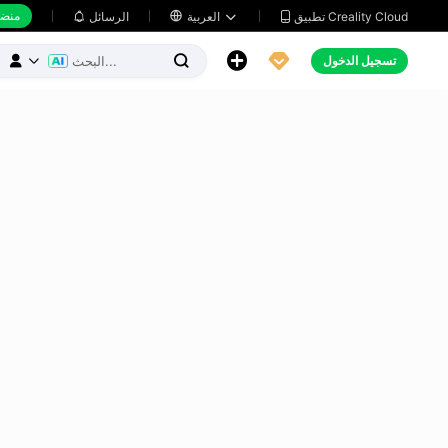
منضد
تطبيق Creality Cloud
العربية

الرسائل





تسجيل الدخول


