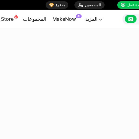

ة عمل
المصممين

مدفوع


AI

المزيد
MakeNow
المجموعات
Store
