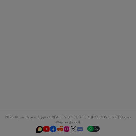
حقوق الطبع والنشر © 2025 CREALITY 3D (HK) TECHNOLOGY LIMITED جميع
الحقوق محفوظة.





