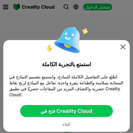

Creality Cloud
تسجيل الدخول




استمتع بالتجربة الكاملة
اطلع على التفاصيل الكاملة للنماذج، واستمتع بتقسيم النماذج في
السحابة بسلاسة والطباعة بنقرة واحدة. تفاعل مع النماذج لربح نقاط
حصرية واكتشاف المزيد من المفاجآت حصريًا في تطبيق Creality
Cloud!
فتح في Creality Cloud
الغاء