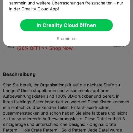
sammeln und weitere Überraschungen freizuschalten – nur
in der Creality Cloud App!
570
395
5


In Creality Cloud öffnen
2023-10-26
8


Stornieren
🚀 SPARKX i7 Series — Now Only $229
sale

(26% OFF) >> Shop Now
Beschreibung
Sind Sie bereit, Ihr Organisationskit auf die nächste Stufe zu
bringen? Diese stapelbaren und zusammenklappbaren
Aufbewahrungskisten sind 100% 3D-druckbar und bereit, in
Ihren Lieblings-Slicer importiert zu werden! Diese Kisten kommen
in 5 einfach zu druckenden Teilen. Einfach ausdrucken,
zusammenstecken und schon haben Sie eine faltbare und leicht
zu transportierende Aufbewahrungskiste. Diese Datei enthält 3
einzigartige und unterschiedliche Designs: - Original Crate
Pattern - Hole Crate Pattern - Solid Pattern Jede Datei wurde