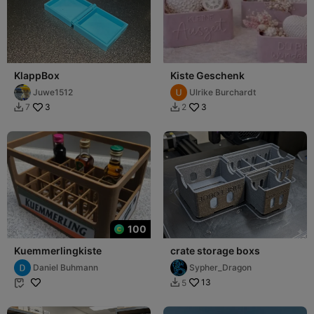
KlappBox
Kiste Geschenk
Juwe1512
Ulrike Burchardt
3
3
7
2


100
Kuemmerlingkiste
crate storage boxs
Daniel Buhmann
Sypher_Dragon
13
5

