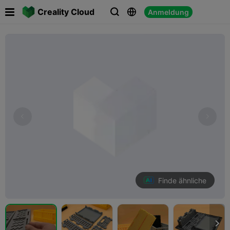

Creality Cloud
Anmeldung



Finde ähnliche
