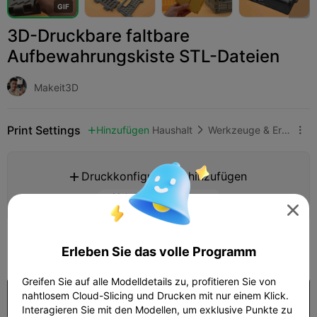
G
I
F
3D-Druckbare faltbare
Aufbewahrungskiste STL-Dateien
Makeit3D
Print Settings
Hinzufügen
Haushalt
Werkzeuge & Ersatzteile



Druckkonfiguration hinzufügen

Mehr Punkte verdienen

399
Erleben Sie das volle Programm

Greifen Sie auf alle Modelldetails zu, profitieren Sie von
nahtlosem Cloud-Slicing und Drucken mit nur einem Klick.
Kaufen
Interagieren Sie mit den Modellen, um exklusive Punkte zu