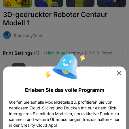
G
I
F
3D-gedruckter Roboter Centaur
Modell 1
RoboLacyTech
Print Settings (1)
Hinzufügen
Hobbys & DIY
Roboter & Mechs



Alle
K2 Plus
K2 Pro
K2
SPARKX i7
Crea

0.2mm layer, 2 walls, 15% infill
Erleben Sie das volle Programm
23h 04m
4 plates
337.05g



Greifen Sie auf alle Modelldetails zu, profitieren Sie von
nahtlosem Cloud-Slicing und Drucken mit nur einem Klick.
Interagieren Sie mit den Modellen, um exklusive Punkte zu
sammeln und weitere Überraschungen freizuschalten – nur
Wolkenscheibe
In Creality Cloud öffnen

in der Creality Cloud App!