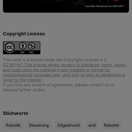
Copyright License
This work is licensed under the Copyright License 4.0.
CC BY-NC This license allows reusers to distribute, remix, adapt,
and build upon the material in any medium or format for
noncommercial purposes only, and only so long as attribution is
given to the creator.
If you find any breach of agreement, please contact us to
discuss further action.
Stichworte
Robotik
Steuerung
3dgedruckt
and
Roboter