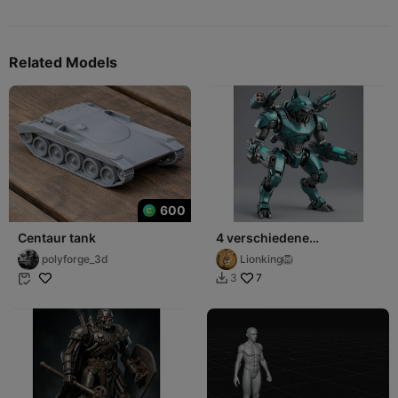
Related Models
600
Centaur tank
4 verschiedene
Kampfroboter
polyforge_3d
Lionking🦁
7
3

