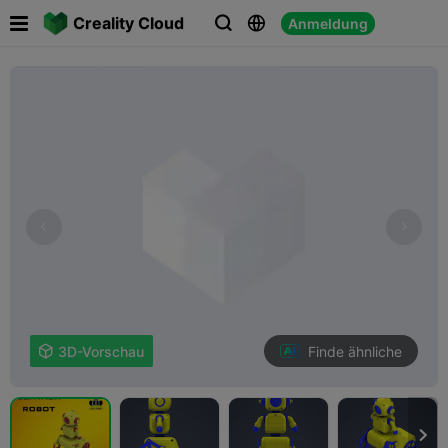

Creality Cloud
Anmeldung



Finde ähnliche

3D-Vorschau
