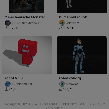
2 mechanische Monster
humanoid robot1
3D Druck Austria🙏(
Cristina.v
4
11
3
13


robot V 1.0
robot cyborg
3D print maker
ADNANA
3
16
2
16


Copyright © 2025 CREALITY 3D (HK) TECHNOLOGY LIMITED. Alle Rechte
vorbehalten.