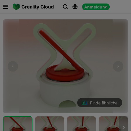

Creality Cloud
Anmeldung



Finde ähnliche
