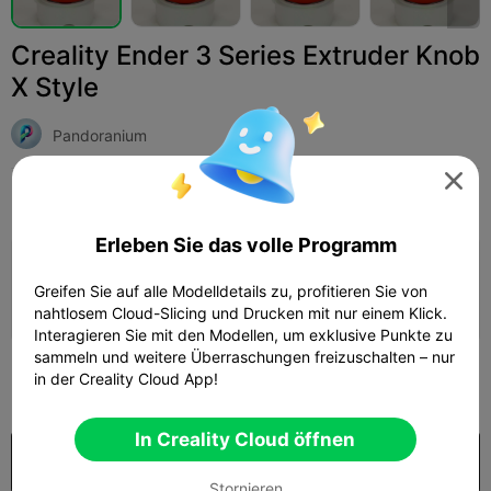
Creality Ender 3 Series Extruder Knob
X Style
Pandoranium

Print Settings
Hinzufügen
3D-Drucker
3D-Drucker-Teile



Erleben Sie das volle Programm
Druckkonfiguration hinzufügen

Greifen Sie auf alle Modelldetails zu, profitieren Sie von
Mehr Punkte verdienen
nahtlosem Cloud-Slicing und Drucken mit nur einem Klick.
Interagieren Sie mit den Modellen, um exklusive Punkte zu
sammeln und weitere Überraschungen freizuschalten – nur
300
in der Creality Cloud App!

In Creality Cloud öffnen
Kaufen
Stornieren