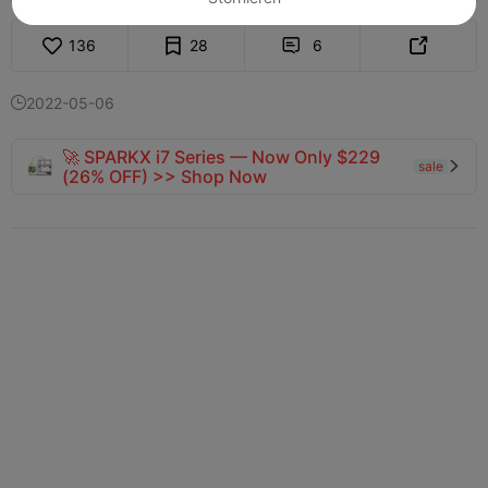
136
28
6


2022-05-06

🚀 SPARKX i7 Series — Now Only $229
sale

(26% OFF) >> Shop Now