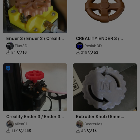
Ender 3 / Ender 2 / Creality
CREALITY ENDER 3 /
CR-10 Extruder Knob
ENDER 3 PRO / ENDER 5 /
Flux3D
Reslab3D
CR-10 EXTRUDER KN
16
53
84
218



Creality Ender 3 / Ender 3
Extruder Knob (5mm
Pro / Ender 5 / Cr-10
shaft) Ender 3 (Pro/V2),
alien01
Beercules
Extruder Kn
CR-10 (S/Smart)
258
18
1.1K
43

