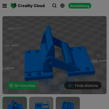

Creality Cloud
Anmeldung



Finde ähnliche

3D-Vorschau