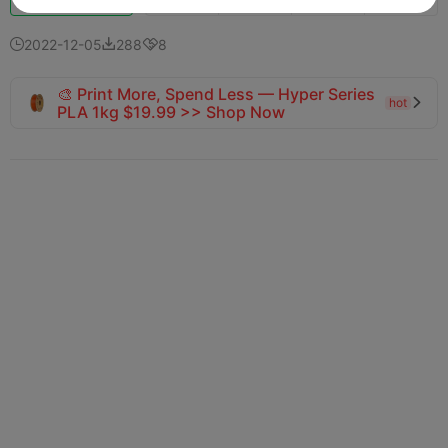
2022-12-05
288
8



🎨 Print More, Spend Less — Hyper Series
hot

PLA 1kg $19.99 >> Shop Now