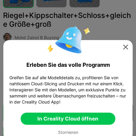
Riegel+Kippschalter+Schloss+gleich
e Größe+groß
Mohd Zainol B Buyong

Print Settings
Hinzufügen
Haushalt
Werkzeuge & Ersatzteile



Erleben Sie das volle Programm
Druckkonfiguration hinzufügen

Greifen Sie auf alle Modelldetails zu, profitieren Sie von
nahtlosem Cloud-Slicing und Drucken mit nur einem Klick.
Mehr Punkte verdienen
Interagieren Sie mit den Modellen, um exklusive Punkte zu
sammeln und weitere Überraschungen freizuschalten – nur
in der Creality Cloud App!
Wolkenscheibe
In Creality Cloud öffnen

In Creality Cloud öffnen
Stornieren
Schub
137
135
1


