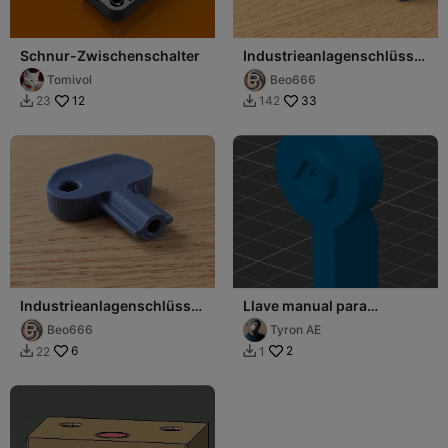
Schnur-Zwischenschalter
Industrieanlagenschlüssel
Vierkant Schaltschrank
Tomivol
Beo666
12
33
23
142


Industrieanlagenschlüssel
Llave manual para
Rund Schaltschrank 3
Schmersal
Beo666
Tyron AE
6
2
22
1

