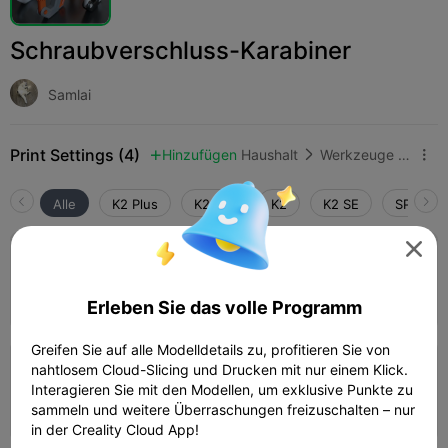
Schraubverschluss-Karabiner
Samlai
Print Settings (4)
Hinzufügen
Haushalt
Werkzeuge & Ersatzteile



Alle
K2 Plus
K2 Pro
K2
K2 SE
SPARKX 

4.0

0.2mm layer, 2 walls, 15% infill
01h 11m
1 plates
23.00g



Erleben Sie das volle Programm
Greifen Sie auf alle Modelldetails zu, profitieren Sie von
nahtlosem Cloud-Slicing und Drucken mit nur einem Klick.
0.16mm layer, 3 walls, 30% infill
Interagieren Sie mit den Modellen, um exklusive Punkte zu
01h 14m
1 plates
29.14g



sammeln und weitere Überraschungen freizuschalten – nur
in der Creality Cloud App!