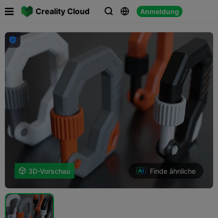

Creality Cloud
Anmeldung




Finde ähnliche

3D-Vorschau