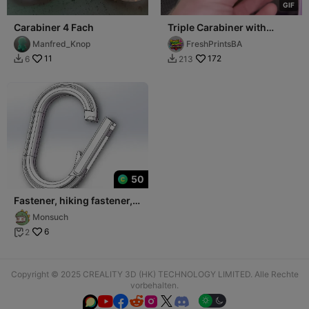
G
I
F
Carabiner 4 Fach
Triple Carabiner with
Threaded Latch
Manfred_Knop
FreshPrintsBA
11
172
6
213


50
Fastener, hiking fastener,
key chain, saf锁扣，登山
Monsuch
扣，钥匙扣，安全扣，塑料卡
6
2
扣

Copyright © 2025 CREALITY 3D (HK) TECHNOLOGY LIMITED. Alle Rechte
vorbehalten.





