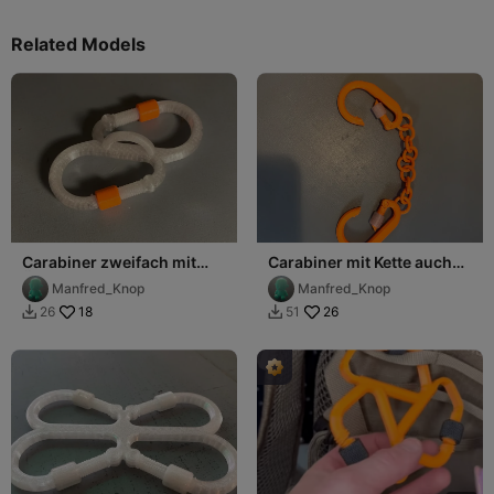
Related Models
Carabiner zweifach mit
Carabiner mit Kette auch
Öse
für Fantasien der
Manfred_Knop
Manfred_Knop
Erwachsenen
18
26
26
51

