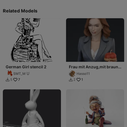
Related Models
German Girl stencil 2
Frau mit Anzug,mit braune
haare
SMT_M 🦊
Hasso11
7
1
5
2

