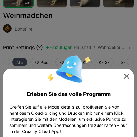
G
I
F
Weinmädchen
BondFire
Print Settings (2)
Hinzufügen
Haushalt
Wohndekoration & Ornamente



Alle
K2 Plus
K2 Pro
K2
K2 SE
SPARKX 

0,16 mm Schicht, 2 Wände, 15 % Füllung
Autor
03h 49m
1 plates
77.69g



Erleben Sie das volle Programm
Greifen Sie auf alle Modelldetails zu, profitieren Sie von
nahtlosem Cloud-Slicing und Drucken mit nur einem Klick.
0,16 mm Schicht, 2 Wände, 15 % Füllung
Interagieren Sie mit den Modellen, um exklusive Punkte zu
05h 51m
1 plates
79.36g



sammeln und weitere Überraschungen freizuschalten – nur
in der Creality Cloud App!