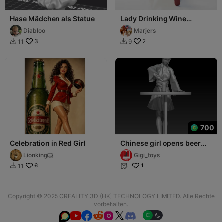
Hase Mädchen als Statue
Lady Drinking Wine
Figurine Female Figure 3D
Diabloo
Marjers
Printable
3
2
11
9


700
Celebration in Red Girl
Chinese girl opens beer
bottle 3
Lionking🦁
Gigi_toys
6
1
11


Copyright © 2025 CREALITY 3D (HK) TECHNOLOGY LIMITED. Alle Rechte
vorbehalten.





