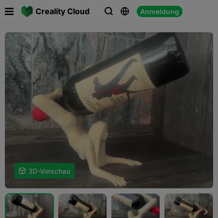

Creality Cloud
Anmeldung




3D-Vorschau
