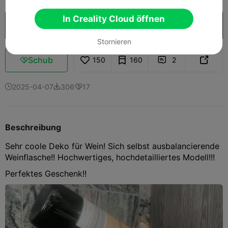
In Creality Cloud öffnen
In Creality Cloud öffnen

Stornieren
Schub
150
160
2



2025-04-07
306
17



Beschreibung
Sehr coole Deko für Wein! Sich selbst ausbalancierende
Weinflasche!! Hochwertiges, hochdetailliertes Modell!!!
Perfektes Geschenk!!