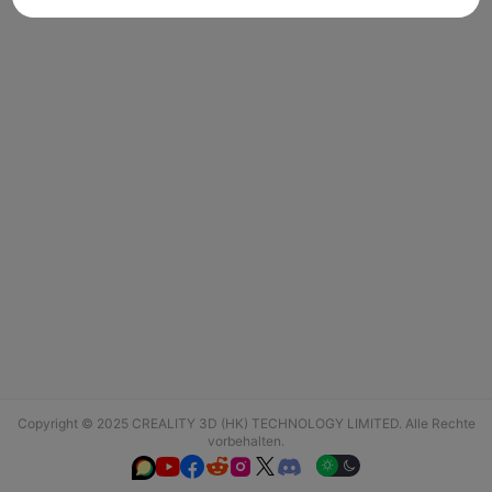
Copyright © 2025 CREALITY 3D (HK) TECHNOLOGY LIMITED. Alle Rechte
vorbehalten.





