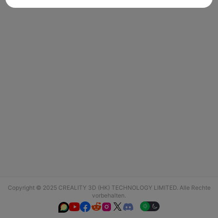
Copyright © 2025 CREALITY 3D (HK) TECHNOLOGY LIMITED. Alle Rechte
vorbehalten.





