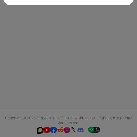
Copyright © 2025 CREALITY 3D (HK) TECHNOLOGY LIMITED. Alle Rechte
vorbehalten.





