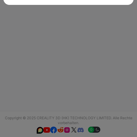
Copyright © 2025 CREALITY 3D (HK) TECHNOLOGY LIMITED. Alle Rechte
vorbehalten.





