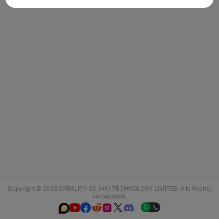
Copyright © 2025 CREALITY 3D (HK) TECHNOLOGY LIMITED. Alle Rechte
vorbehalten.





