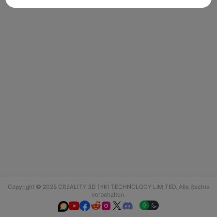
Copyright © 2025 CREALITY 3D (HK) TECHNOLOGY LIMITED. Alle Rechte
vorbehalten.





