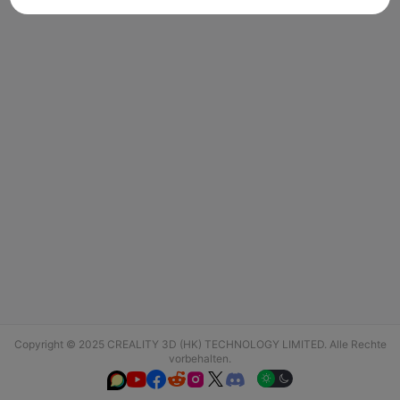
Copyright © 2025 CREALITY 3D (HK) TECHNOLOGY LIMITED. Alle Rechte
vorbehalten.





