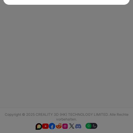
Copyright © 2025 CREALITY 3D (HK) TECHNOLOGY LIMITED. Alle Rechte
vorbehalten.





