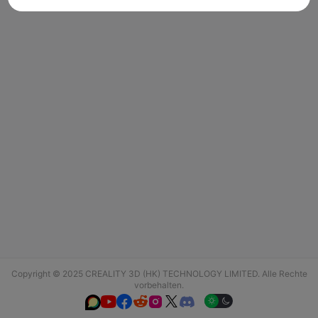
Copyright © 2025 CREALITY 3D (HK) TECHNOLOGY LIMITED. Alle Rechte
vorbehalten.





