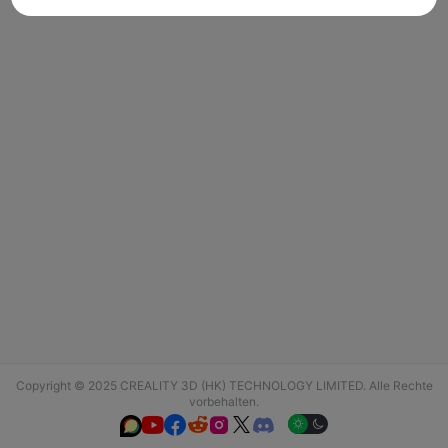
Copyright © 2025 CREALITY 3D (HK) TECHNOLOGY LIMITED. Alle Rechte
vorbehalten.





