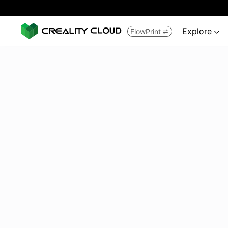
Explore
FlowPrint

