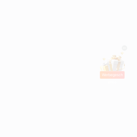
Werbegesch
enke