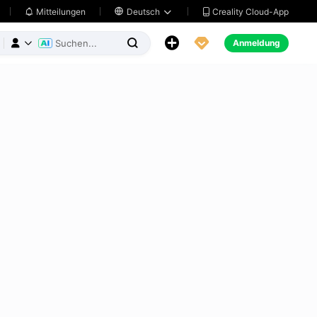
Creality Cloud-App
Mitteilungen

Deutsch





Anmeldung


