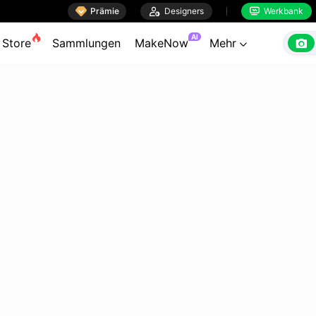

Prämie

Designers
Werkbank


AI

Store
Sammlungen
MakeNow
Mehr
