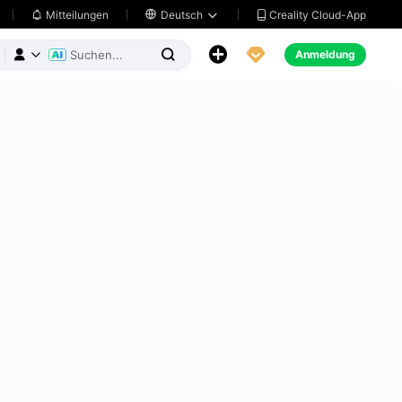
Creality Cloud-App
Mitteilungen

Deutsch





Anmeldung


