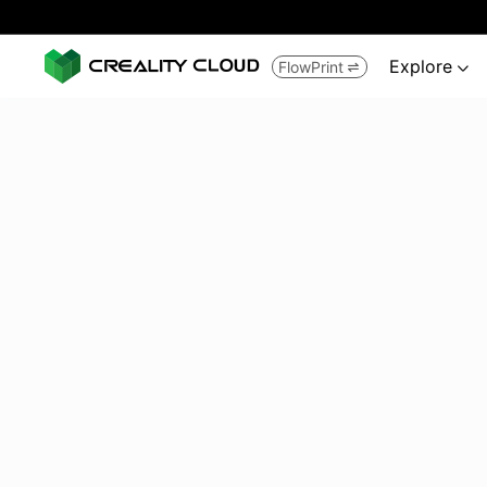
Explore
FlowPrint

