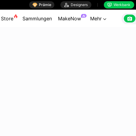

Prämie

Designers
Werkbank


AI

Store
Sammlungen
MakeNow
Mehr
