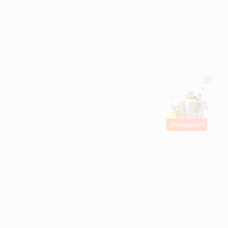
Werbegesch
enke