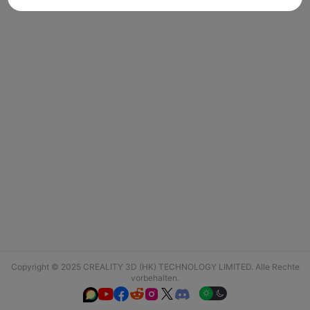
Copyright © 2025 CREALITY 3D (HK) TECHNOLOGY LIMITED. Alle Rechte
vorbehalten.





