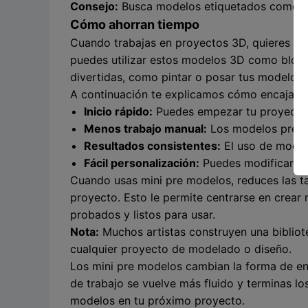
Consejo:
Busca modelos etiquetados como "pre
Cómo ahorran tiempo
Cuando trabajas en proyectos 3D, quieres aho
puedes utilizar estos modelos 3D como bloqu
divertidas, como pintar o posar tus modelos.
A continuación te explicamos cómo encajan lo
Inicio rápido:
Puedes empezar tu proyecto 
Menos trabajo manual:
Los modelos pre-so
Resultados consistentes:
El uso de model
Fácil personalización:
Puedes modificar est
Cuando usas mini pre modelos, reduces las ta
proyecto. Esto le permite centrarse en crea
probados y listos para usar.
Nota:
Muchos artistas construyen una biblio
cualquier proyecto de modelado o diseño.
Los mini pre modelos cambian la forma de e
de trabajo se vuelve más fluido y terminas lo
modelos en tu próximo proyecto.