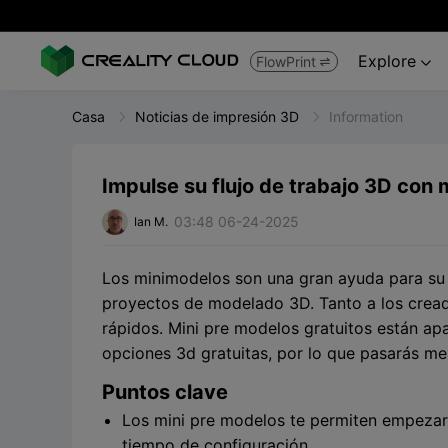
Explore
FlowPrint


Casa
Noticias de impresión 3D
Information
Impulse su flujo de trabajo 3D con
03:48 06-24-2025
Ian M.
Los minimodelos son una gran ayuda para su f
proyectos de modelado 3D. Tanto a los cread
rápidos. Mini pre modelos gratuitos están apa
opciones 3d gratuitas, por lo que pasarás 
Puntos clave
Los mini pre modelos te permiten empezar
tiempo de configuración.