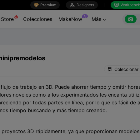

Premium

Designers
Workbenc


AI

Store
Colecciones
MakeNow
Más

 minipremodelos
Coleccionar
lujo de trabajo en 3D. Puede ahorrar tiempo y omitir hora
ores noveles como a los experimentados les encanta utili
reciendo por todas partes en línea, por lo que es fácil de
menos tiempo buscando y más tiempo creando.
 proyectos 3D rápidamente, ya que proporcionan modelos l