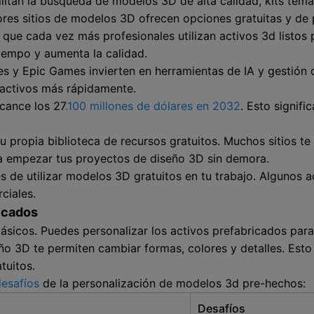
ilitan la búsqueda de modelos 3D de alta calidad, kits temá
ores sitios de modelos 3D ofrecen opciones gratuitas y de
ue cada vez más profesionales utilizan activos 3d listos pa
iempo y aumenta la calidad.
 y Epic Games invierten en herramientas de IA y gestión d
 activos más rápidamente.
cance los 27
.100 millones de dólares en 2032
. Esto signif
tu propia biblioteca de recursos gratuitos. Muchos sitios t
 a empezar tus proyectos de diseño 3D sin demora.
 de utilizar modelos 3D gratuitos en tu trabajo. Algunos a
ciales.
icados
icos. Puedes personalizar los activos prefabricados para 
 3D te permiten cambiar formas, colores y detalles. Esto t
tuitos.
desafíos
de la personalización de modelos 3d pre-hechos:
Desafíos