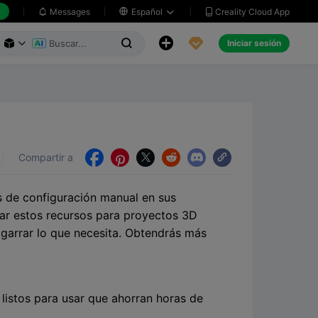
h
Creality Cloud App
Messages

Español





Iniciar sesión



Compartir a





s de configuración manual en sus
zar estos recursos para proyectos 3D
 agarrar lo que necesita. Obtendrás más
istos para usar que ahorran horas de