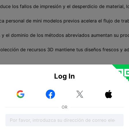
uce los fallos de impresión y el desperdicio de material, l
ca personal de mini modelos previos acelera el flujo de tra
s y el dominio de los métodos abreviados aumentan su prod
colección de recursos 3D mantiene tus diseños frescos y ad
iminares. Se trata de pequeños
modelos 3D
listos para usa
Log In
n pre-soportados, lo que significa que no tienes que añad
oftware 3D y empezar a trabajar. Esto facilita mucho el mod



s.
 como texturas, poses e incluso opciones de color. Puedes 
OR
modelos son perfectos para el diseño 3d, mientras que otr
tilizar estos modelos. Tanto los principiantes como los pro