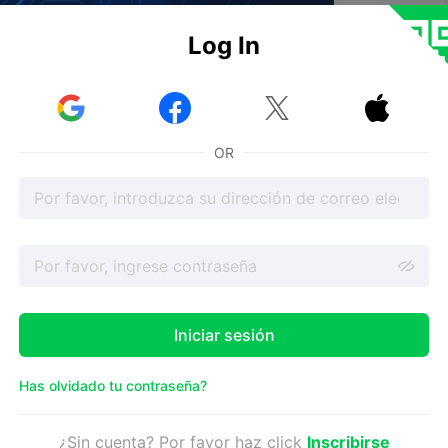
Log In



OR
den ser a menudo desagradables e irritantes. El tipo
na los compuestos químicos liberados al aire.
iodegradable muy popular para la impresión 3D. Cuando
uestos orgánicos volátiles o COV, como acetaldehído,
nen un olor ligeramente dulce y penetrante que puede
Iniciar sesión
n polímero termoplástico utilizado habitualmente en la
alienta, libera estireno, un COV tóxico relacionado
Has olvidado tu contraseña?
lesiones nerviosas. Los vapores de estireno suelen
¿Sin cuenta? Por favor haz click
Inscribirse