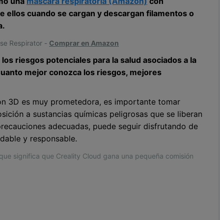
omo una
máscara respiratoria (Amazon)
con
de ellos cuando se cargan y descargan filamentos o
a.
se Respirator -
Comprar en Amazon
 los riesgos potenciales para la salud asociados a la
uanto mejor conozca los riesgos, mejores
ión 3D es muy prometedora, es importante tomar
ición a sustancias químicas peligrosas que se liberan
s precauciones adecuadas, puede seguir disfrutando de
udable y responsable.
o que significa que Creality Cloud gana una pequeña comisión