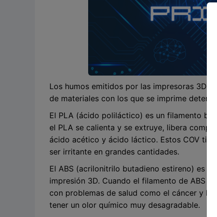
Los humos emitidos por las impresoras 3D pue
de materiales con los que se imprime determi
El PLA (ácido poliláctico) es un filamento b
el PLA se calienta y se extruye, libera comp
ácido acético y ácido láctico. Estos COV tie
ser irritante en grandes cantidades.
El ABS (acrilonitrilo butadieno estireno) es u
impresión 3D. Cuando el filamento de ABS se c
con problemas de salud como el cáncer y las 
tener un olor químico muy desagradable.