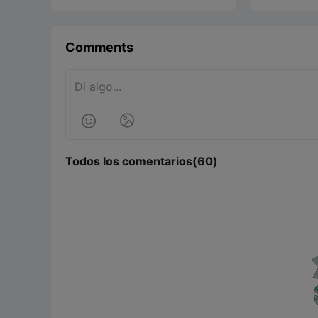
asequibilidad, facilidad de uso y
que amplían 
calidad de impresión fiable para
precisión, l
nuevos usuarios.
facilidad de
fabricante, 
Comments
profesional,
el software
mejorar drás
trabajo digit
comparativa


exploramos 
3D del año,
característi
Todos los comentarios(60)
valor. Tamb
vistazo más 
Scan, una p
software dis
y mejorar s
escaneado 
descarga ha
compatibilid
todo lo que
una elección