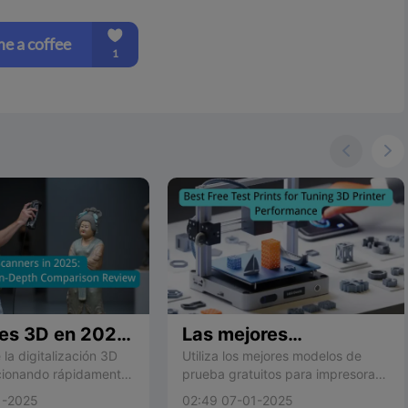


es 3D en 2025:
Las mejores
ores opciones y
impresiones de prueba
la digitalización 3D
Utiliza los mejores modelos de
cionando rápidamente
prueba gratuitos para impresoras
ción detallada
gratuitas para ajustar
n nuevas tecnologías
3D, como cubos de calibración y
el rendimiento de las
1-2025
02:49 07-01-2025