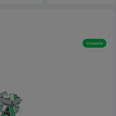
los límites de la
Benchy, para ajustar la precisión
impresoras 3D
a velocidad y la
de impresión, mejorar la calidad y
 uso. Si usted es un
solucionar problemas comunes de
diseñador o ingeniero
impresión.
 encontrar el escáner y
 adecuados puede
ticamente su flujo de
al. En esta revisión
 en profundidad,
Comenta
los mejores escáneres
 destacando sus
cas, rendimiento y
ién echamos un
de cerca a Creality
otente solución de
eñada para simplificar
u experiencia de
3D. Desde opciones de
sta consejos de
ad, esta guía tiene
 necesita para hacer
 inteligente en 2025.