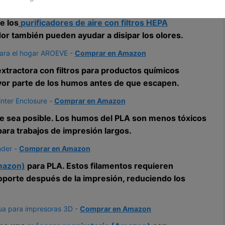
s, he aquí algunos consejos:
e los
purificadores de aire con filtros HEPA
dor también pueden ayudar a disipar los olores.
para el hogar AROEVE -
Comprar en Amazon
xtractora con filtros para productos químicos
mayor parte de los humos antes de que escapen.
inter Enclosure -
Comprar en Amazon
 sea posible. Los humos del PLA son menos tóxicos
para trabajos de impresión largos.
nder -
Comprar en Amazon
mazon)
para PLA. Estos filamentos requieren
oporte después de la impresión, reduciendo los
gua para impresoras 3D -
Comprar en Amazon