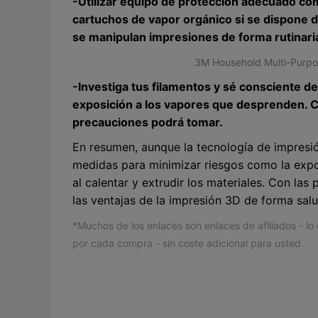
-Utilizar equipo de protección adecuado c
cartuchos de vapor orgánico si se dispone 
se manipulan impresiones de forma rutinari
3M Household Multi-Purpo
-Investiga tus filamentos y sé consciente de
exposición a los vapores que desprenden. C
precauciones podrá tomar.
En resumen, aunque la tecnología de impres
medidas para minimizar riesgos como la expos
al calentar y extrudir los materiales. Con la
las ventajas de la impresión 3D de forma sal
*Muchos de los enlaces son enlaces de afiliados - l
por cada compra - sin coste adicional para usted.