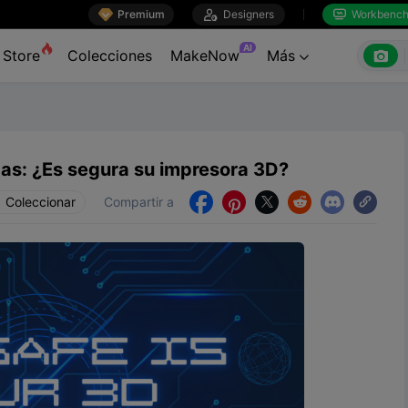

Premium

Designers
Workbenc


AI

Store
Colecciones
MakeNow
Más

cas: ¿Es segura su impresora 3D?
Coleccionar
Compartir a




