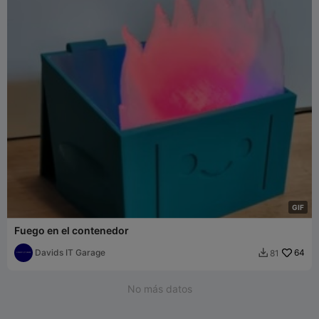
G
I
F
Fuego en el contenedor
Davids IT Garage
64
81

No más datos