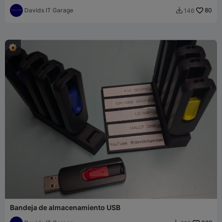
Davids IT Garage
80
146

Bandeja de almacenamiento USB