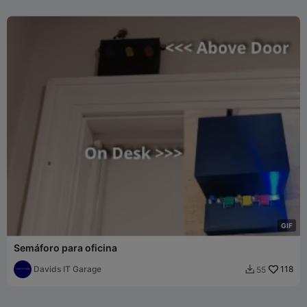
G
I
F
Semáforo para oficina
Davids IT Garage
118
55
