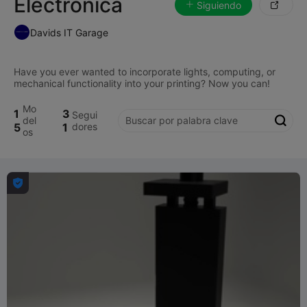
Electrónica
Siguiendo

Davids IT Garage
Have you ever wanted to incorporate lights, computing, or
Mo
1
3
Segui
del

5
1
dores
os
