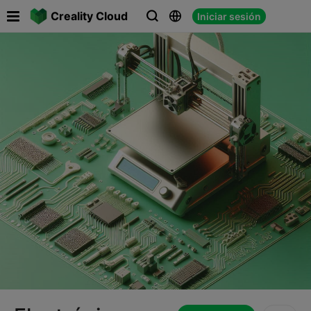

Creality Cloud
Iniciar sesión


