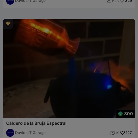
Davids IT Garage
329
628


300
Caldero de la Bruja Espectral
Davids IT Garage
127
19
