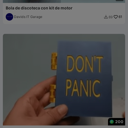
Bola de discoteca con kit de motor
Davids IT Garage
61
89

200