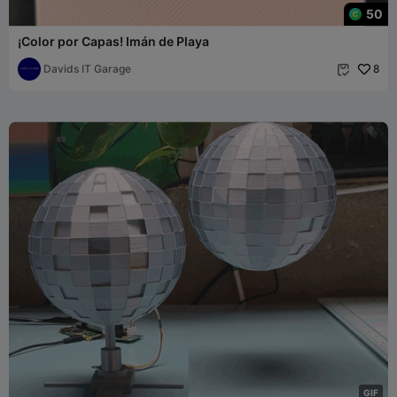
50
¡Color por Capas! Imán de Playa
Davids IT Garage
8

G
I
F