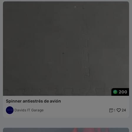
200
Spinner antiestrés de avión
Davids IT Garage
24
1
