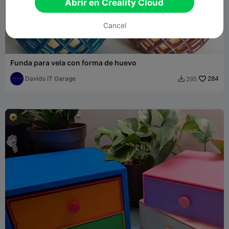
Abrir en Creality Cloud
Cancel
Funda para vela con forma de huevo
Davids IT Garage
284
295
