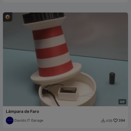
G
I
F
Lámpara de Faro
Davids IT Garage
394
498
