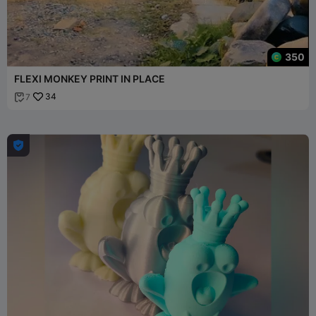
350
FLEXI MONKEY PRINT IN PLACE
34
7

