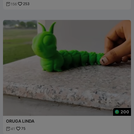
253
156

200
ORUGA LINDA
75
41
