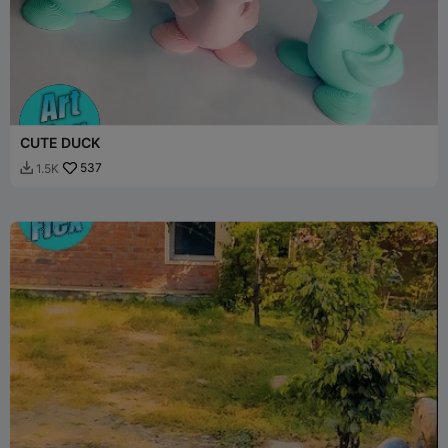
CUTE DUCK
537
1.5K
