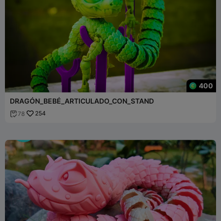
400
DRAGÓN_BEBÉ_ARTICULADO_CON_STAND
254
78
