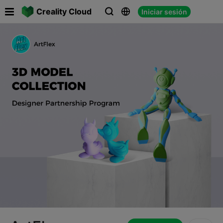

Creality Cloud
Iniciar sesión


