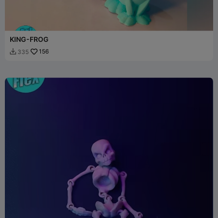
KING-FROG
156
335
