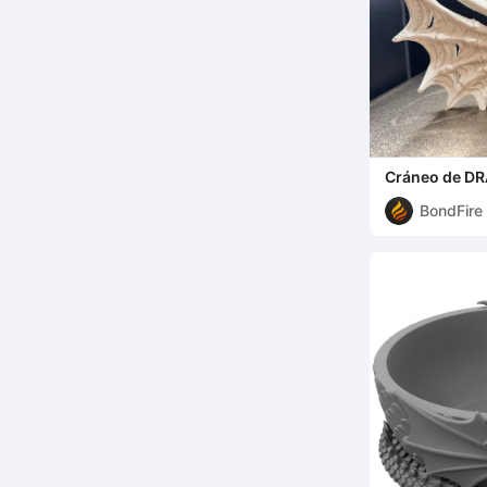
Cráneo de D
BondFire