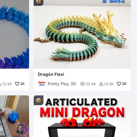
Dragón Flexi
Printy Play 3D
2K

2K
12.4K
53.4K
10.5K

