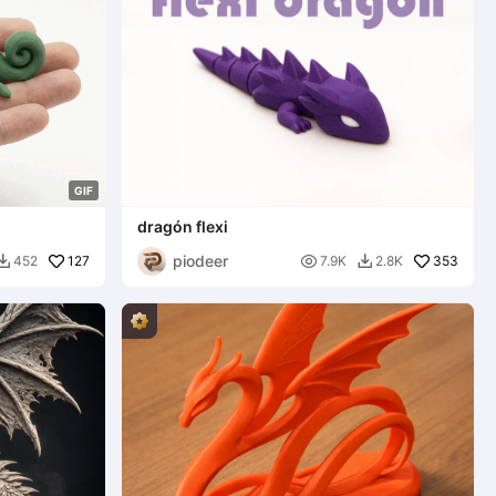
G
I
F
dragón flexi
piodeer
127

353
452
7.9K
2.8K

