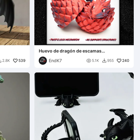
Huevo de dragón de escamas
fragmentadas - Mecanismo de giro y
EndK7
539
bloqueo

240
2.8K
5.1K
955

