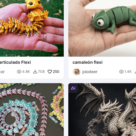
rticulado Flexi
camaleón flexi
or
piodeer

250

4.8K
708
1.4K

