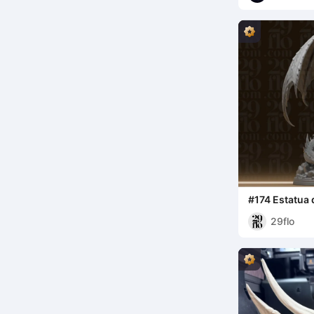
#174 Estatua 
Rugiente - Be
29flo