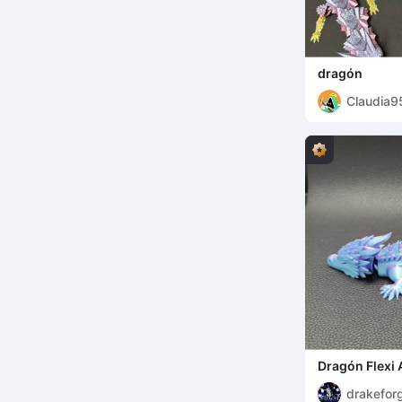
dragón
Claudia9
Dragón Flexi 
drakefor