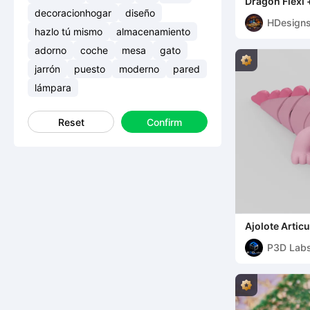
Dragón Flexi 
Impresión de
decoracionhogar
diseño
HDesign
hazlo tú mismo
almacenamiento
adorno
coche
mesa
gato
jarrón
puesto
moderno
pared
lámpara
Reset
Confirm
Ajolote Artic
P3D Lab