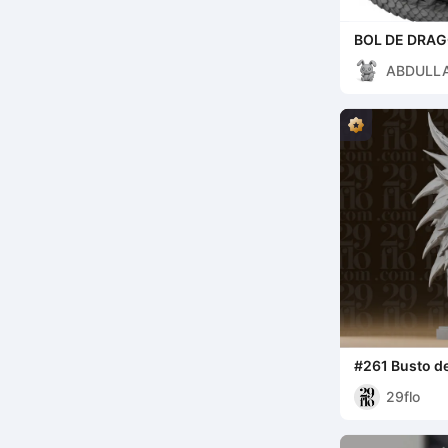
BOL DE DRA
ABDULL
ALAN
#261 Busto d
Dragón Rugie
29flo