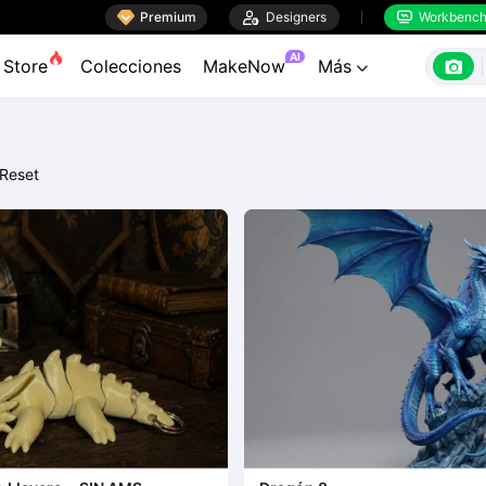

Premium

Designers
Workbenc


AI

Store
Colecciones
MakeNow
Más

Reset