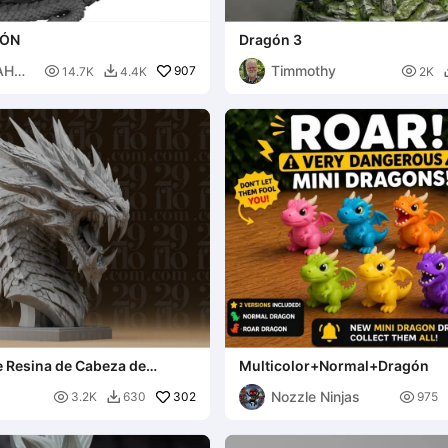
GÓN
Dragón 3
AH
Timmothy

907

14.7K
4.4K
2K

e Resina de Cabeza de
Multicolor+Normal+Dragón
nte
Nozzle Ninjas

302

3.2K
630
975
