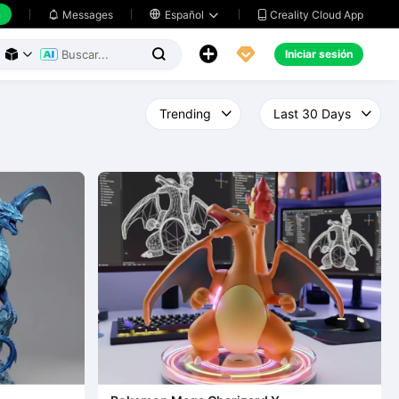
h
Creality Cloud App
Messages

Español





Iniciar sesión


