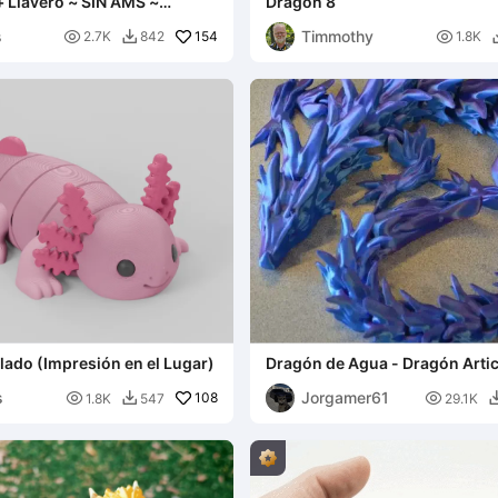
+ Llavero ~ SIN AMS ~
Dragón 8
 38 Minutos
s
Timmothy

154

2.7K
842
1.8K

ulado (Impresión en el Lugar)
Dragón de Agua - Dragón Arti
s
Jorgamer61

108

1.8K
547
29.1K
