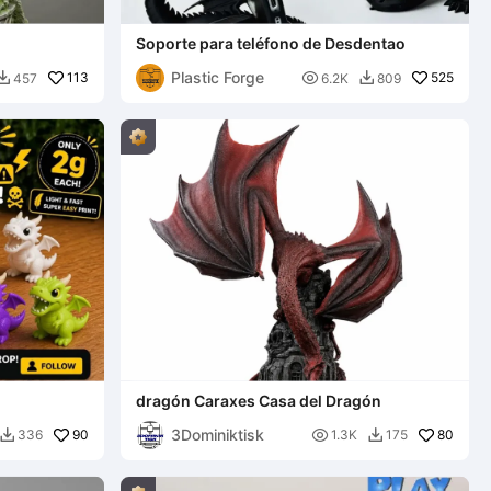
Soporte para teléfono de Desdentao
Plastic Forge
113

525
457
6.2K
809


dragón Caraxes Casa del Dragón
3Dominiktisk
90

80
336
1.3K
175

