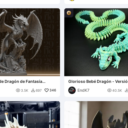
de Dragón de Fantasía
Glorioso Bebé Dragón - Versió
stia Alada
larga
EndK7

346

3.5K
697
40.5K
