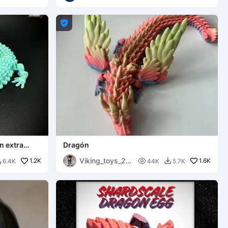

n extra
Dragón
Viking_toys_20
1.2K

1.6K
6.4K
44K
5.7K


25_Kaz