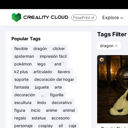
Explore
FlowPrint


Tags Filter
Popular Tags
dragon

flexible
dragón
clicker
spiderman
impresión fácil
pokémon
lego
` and `
k2 plus
articulado
llavero
soporte
decoración del hogar
fantasía
juguete
arte
decoración
...
figurilla
escultura
lindo
decorativo
figura
inicio
anime
animal
regalo
estatua
accesorio
personaje
cosplay
stl
caja