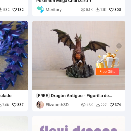
Pokemon Mega Charizard Y
Meritory
132

308
532
5.1K
1.1K


Free Gifts
culado
[FREE] Dragón Antiguo - Figurilla de
Dragón Altamente Detallada
Elizabeth3D
837

374
7.6K
1.5K
227

