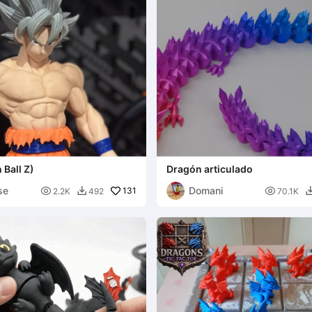
Ball Z)
Dragón articulado
se
Domani

131

2.2K
492
70.1K
