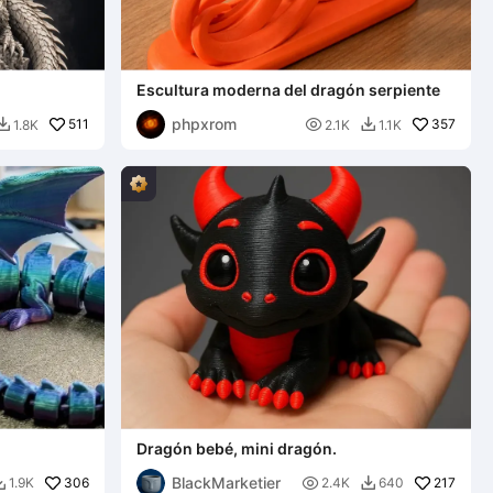
Escultura moderna del dragón serpiente
phpxrom
511

357
1.8K
2.1K
1.1K


Dragón bebé, mini dragón.
BlackMarketier
306

217
1.9K
2.4K
640

