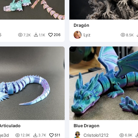
Dragón
5
Lyz

206

7.2K
1.1K
8.5K

Articulado
Blue Dragon
ge3d
Cristolo1212

511

12.9K
3.7K
6.9K
