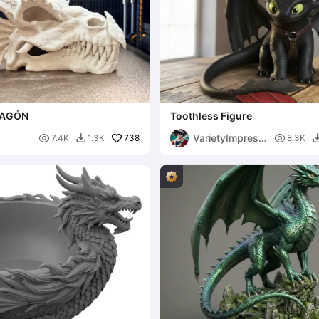
RAGÓN
Toothless Figure
VarietyImpressi

738

7.4K
1.3K
8.3K

on45