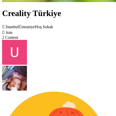
Creality Türkiye

İstanbulÜmraniyeHoş Sokak

Join
2 Content