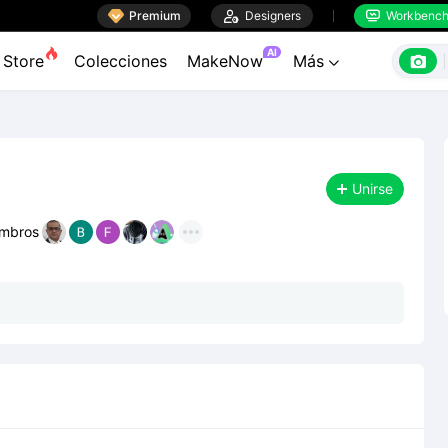

Premium

Designers
Workbenc


AI

Store
Colecciones
MakeNow
Más

Unirse
mbros