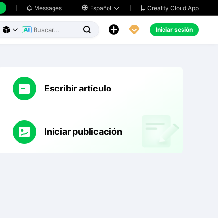
h
Creality Cloud App
Messages

Español





Iniciar sesión



Escribir artículo
Iniciar publicación