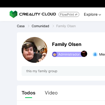
Explore
FlowPrint


Casa
Comunidad
Family Olsen
Family Olsen
Administrador
Mie
this my family group
Todos
Video