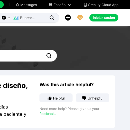
h
Creality Cloud App
Messages

Español





Iniciar sesión




e diseño,
Was this article helpful?


Helpful
Unhelpful
días
Need more help? Please give us your
a paciente y
feedback.