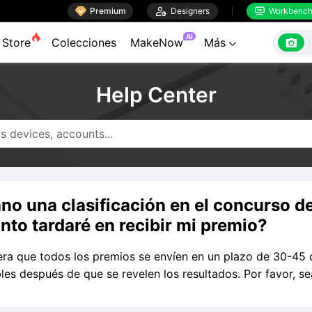

Premium

Designers
Workbenc


AI

Store
Colecciones
MakeNow
Más

Help Center
ano una clasificación en el concurso d
nto tardaré en recibir mi premio?
ra que todos los premios se envíen en un plazo de 30-45 
les después de que se revelen los resultados. Por favor, se