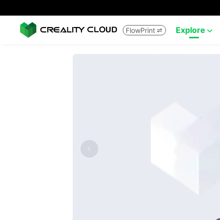
Explore
FlowPrint

