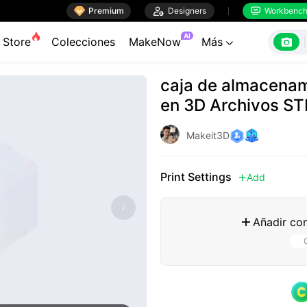

Premium

Designers
Workbenc


AI

Store
Colecciones
MakeNow
Más

caja de almacenam
en 3D Archivos ST
Makeit3D
Print Settings
Add

Añadir con
