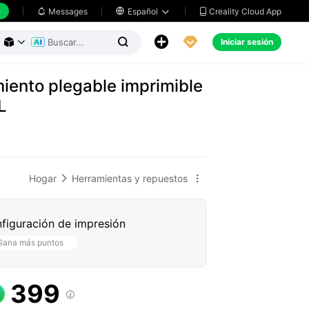
h
Creality Cloud App
Messages

Español





Iniciar sesión



iento plegable imprimible
L
Hogar
Herramientas y repuestos


figuración de impresión
Gana más puntos
399
