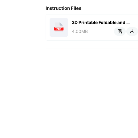
Instruction Files
3D Printable Foldable and Stac.pdf
4.00MB

