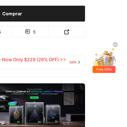
Comprar
5
5


 — Now Only $229 (26% OFF) >>
sale

Free Gifts