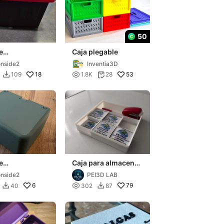
50
e
Caja plegable
enamiento
onside2
Inventia3D
18

53
109
1.8K
28


e
Caja para almacenar
enamiento
objetos varios
onside2
PEI3D LAB
apa
6

79
40
302
87

