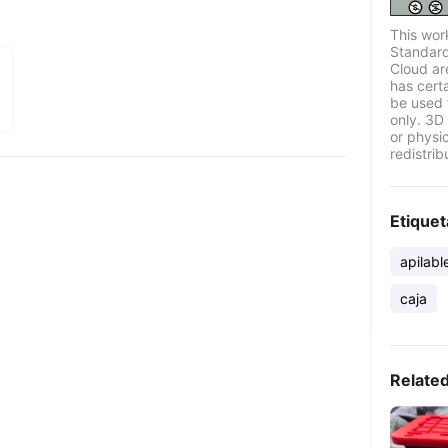
This wor
Standard
Cloud ar
has certa
be used 
only. 3D 
or physi
redistrib
Etiquet
apilabl
caja
Relate