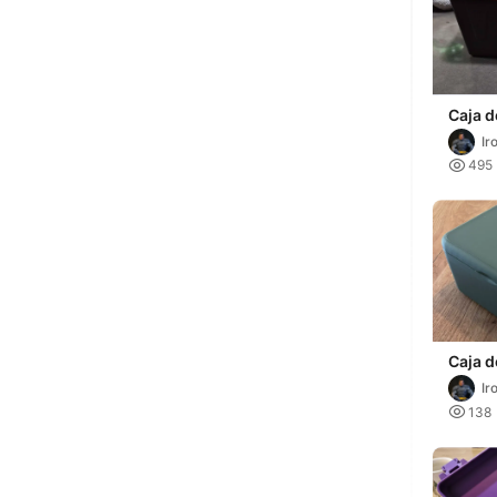
Caja d
Almac
Ir

495
Caja d
almac
Ir
con t

138