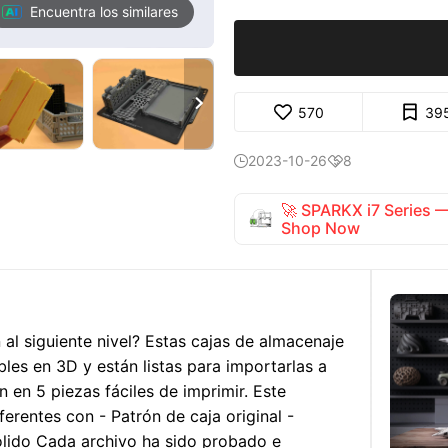
Encuentra los similares

570
39
2023-10-26
8


🚀 SPARKX i7 Series
Shop Now
n al siguiente nivel? Estas cajas de almacenaje
les en 3D y están listas para importarlas a
n en 5 piezas fáciles de imprimir. Este
ferentes con - Patrón de caja original -
ólido Cada archivo ha sido probado e