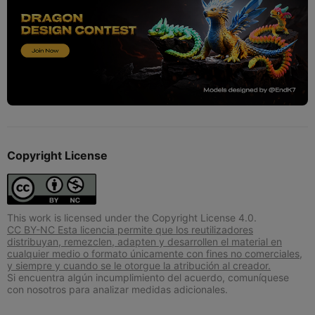
Copyright License
This work is licensed under the Copyright License 4.0.
CC BY-NC Esta licencia permite que los reutilizadores
distribuyan, remezclen, adapten y desarrollen el material en
cualquier medio o formato únicamente con fines no comerciales,
y siempre y cuando se le otorgue la atribución al creador.
Si encuentra algún incumplimiento del acuerdo, comuníquese
con nosotros para analizar medidas adicionales.