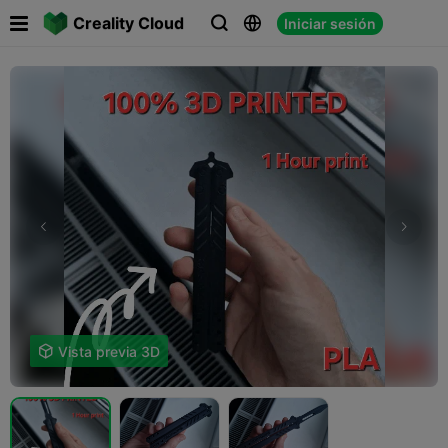

Creality Cloud
Iniciar sesión




Vista previa 3D