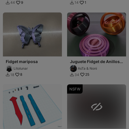
9
1
44
14


Fidget mariposa
Juguete Fidget de Anillos
Giratorios / Spinning Ring
Litolunar
AsTa & Noni
Fidget
8
25
18
34


NSFW
