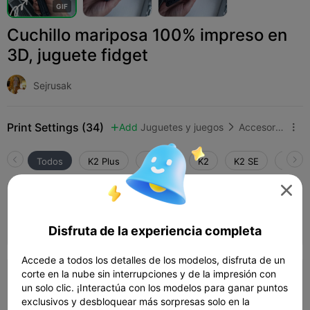
G
I
F
Cuchillo mariposa 100% impreso en
3D, juguete fidget
Sejrusak
Print Settings (34)
Add
Juguetes y juegos
Accesorios de juego



Todos
K2 Plus
K2 Pro
K2
K2 SE
SPARK

4.1

0.2mm layer, 2 walls, 15% infill
Autor
01h 03m
1 plates
20.18g



Disfruta de la experiencia completa
Accede a todos los detalles de los modelos, disfruta de un
corte en la nube sin interrupciones y de la impresión con
0.2mm layer, 2 walls, 15% infill
un solo clic. ¡Interactúa con los modelos para ganar puntos
48m 49s
1 plates
19.37g



exclusivos y desbloquear más sorpresas solo en la