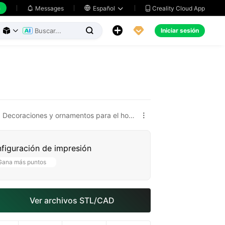
h
Creality Cloud App
Messages

Español





Iniciar sesión



Decoraciones y ornamentos para el hogar

figuración de impresión
Gana más puntos
Ver archivos STL/CAD