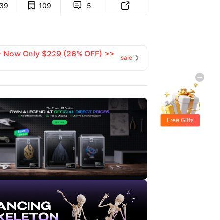
139
109
5


 — Now Only $229 (26% OFF) >>
sale

Free Gifts