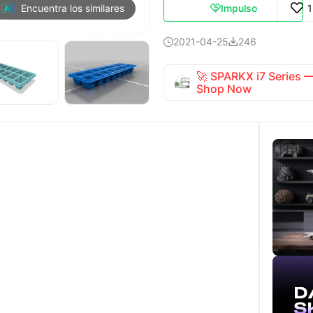
Impulso
Encuentra los similares

2021-04-25
246


🚀 SPARKX i7 Series
Shop Now