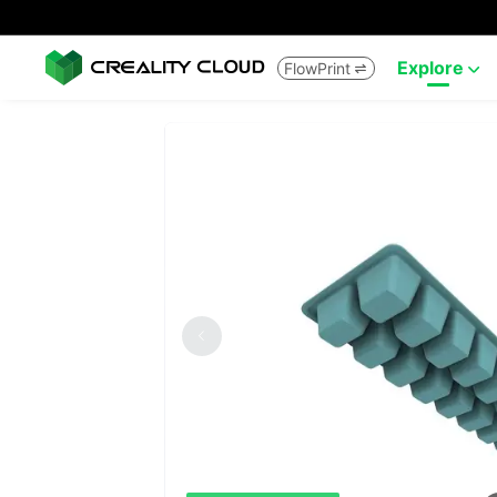
Explore
FlowPrint

