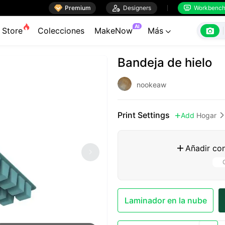

Premium

Designers
Workbenc


AI

Store
Colecciones
MakeNow
Más

Bandeja de hielo
nookeaw
Print Settings
Add
Hogar


Añadir con

Laminador en la nube