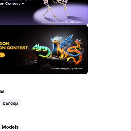
as
bandeja
d Models