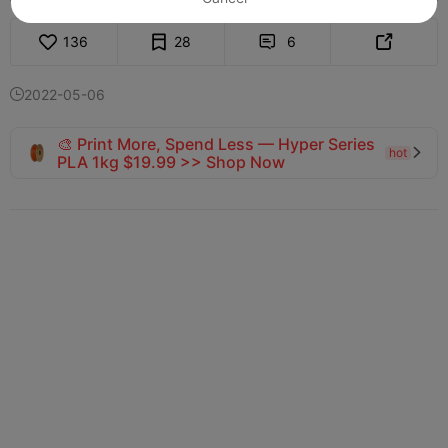
136
28
6


2022-05-06

🎨 Print More, Spend Less — Hyper Series
hot

PLA 1kg $19.99 >> Shop Now