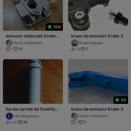
100
extrusor mejorado Ender 3
brazo de extrusor Ender 3
y otras
Oscar A Midence
Bryan Hudson
10
7
1
18


50
Eje de carrete de Creality
brazo de extrusor Ender 3
Ender-3 V3 Plus
Luis Anguisaca
Oscar A Midence
38
3
136
1

