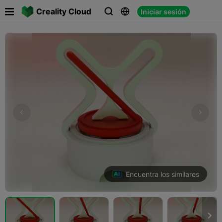

Creality Cloud
Iniciar sesión



Encuentra los similares
