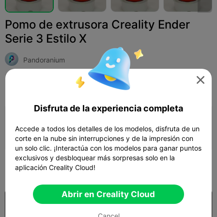
Pomo de extrusora Creality Ender
Serie 3 Estilo X
Pandoranium

Print Settings
Add
Impresoras 3D
Piezas de impresora 3D



Disfruta de la experiencia completa
Añadir configuración de impresión

Accede a todos los detalles de los modelos, disfruta de un
Gana más puntos
corte en la nube sin interrupciones y de la impresión con
un solo clic. ¡Interactúa con los modelos para ganar puntos
exclusivos y desbloquear más sorpresas solo en la
300
aplicación Creality Cloud!

Abrir en Creality Cloud
Comprar
Cancel