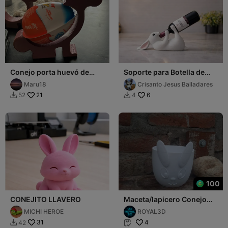
Conejo porta huevó de
Soporte para Botella de
pascua
Vino
Maru18
Crisanto Jesus Balladares
21
6
52
4


100
CONEJITO LLAVERO
Maceta/lapicero Conejo
Cute
MICHI HEROE
ROYAL3D
31
4
42

