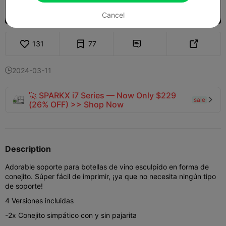
Comprar
Cancel
131
77


2024-03-11

🚀 SPARKX i7 Series — Now Only $229
sale

(26% OFF) >> Shop Now
Description
Adorable soporte para botellas de vino esculpido en forma de
conejito. Súper fácil de imprimir, ¡ya que no necesita ningún tipo
de soporte!
4 Versiones incluidas
-2x Conejito simpático con y sin pajarita