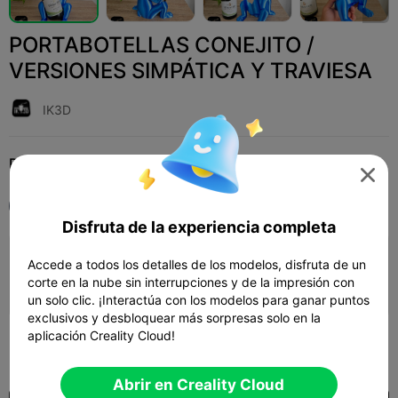
PORTABOTELLAS CONEJITO /
VERSIONES SIMPÁTICA Y TRAVIESA
IK3D
Print Settings (1)
Add
Hogar
Decoraciones y ornamentos para el hogar




Todos
K2 Plus
Disfruta de la experiencia completa
Capa de 0.2mm, 3 paredes, 15% de
Accede a todos los detalles de los modelos, disfruta de un
relleno
corte en la nube sin interrupciones y de la impresión con
1d 09h
4 plates
1567.18g



un solo clic. ¡Interactúa con los modelos para ganar puntos
exclusivos y desbloquear más sorpresas solo en la
aplicación Creality Cloud!
400

Abrir en Creality Cloud