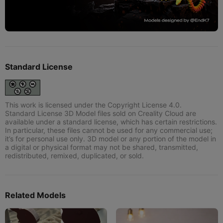
Standard License
This work is licensed under the Copyright License 4.0.
Standard License 3D Model files sold on Creality Cloud are
available under a standard license, which has certain restrictions.
In particular, these files cannot be used for any commercial use;
it’s for personal use only. 3D model or any portion of the model in
a digital or physical format may not be shared, transmitted,
redistributed, remixed, duplicated, or sold.
Related Models