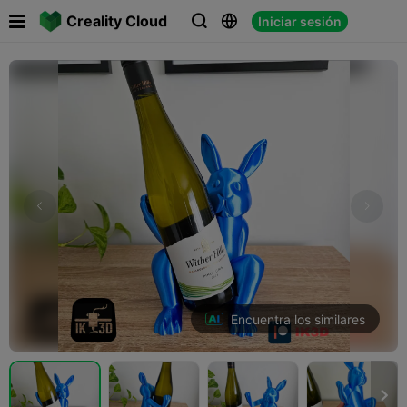

Creality Cloud
Iniciar sesión



Encuentra los similares
