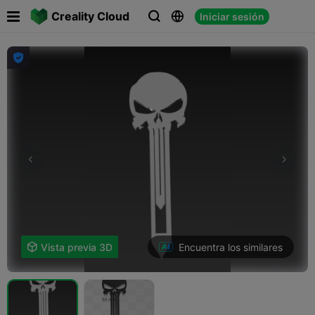

Creality Cloud
Iniciar sesión




Encuentra los similares

Vista previa 3D