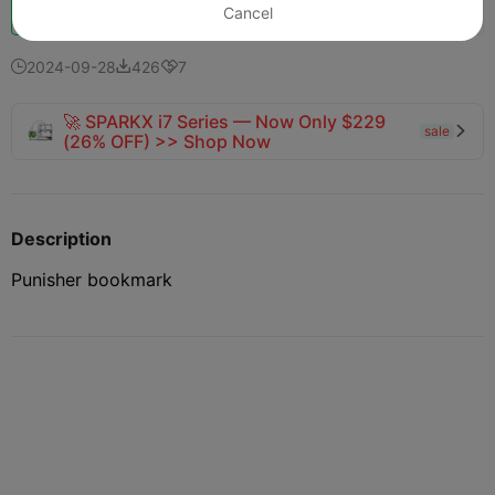
Impulso
140
184
6



Cancel
2024-09-28
426
7



🚀 SPARKX i7 Series — Now Only $229
sale

(26% OFF) >> Shop Now
Description
Punisher bookmark