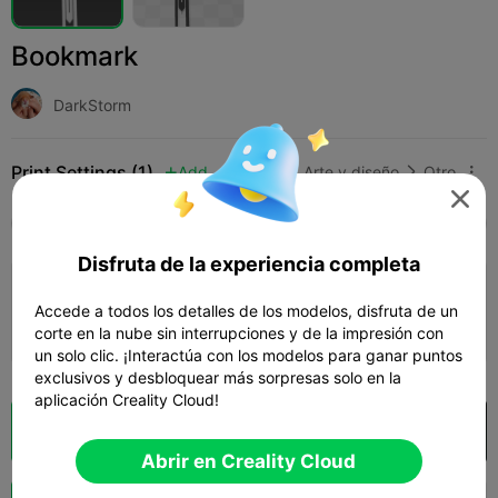
Bookmark
DarkStorm
Print Settings (1)
Add
Arte y diseño
Otro




Todos
K2 Plus
K2 Pro
K2
K2 SE
SPARK
Disfruta de la experiencia completa
4.2

0.2mm layer, 2 walls, 15% infill
Accede a todos los detalles de los modelos, disfruta de un
03m 37s
1 plates
1.42g



corte en la nube sin interrupciones y de la impresión con
un solo clic. ¡Interactúa con los modelos para ganar puntos
exclusivos y desbloquear más sorpresas solo en la
aplicación Creality Cloud!
Laminador en la nube
Abrir en Creality Cloud

Abrir en Creality Cloud