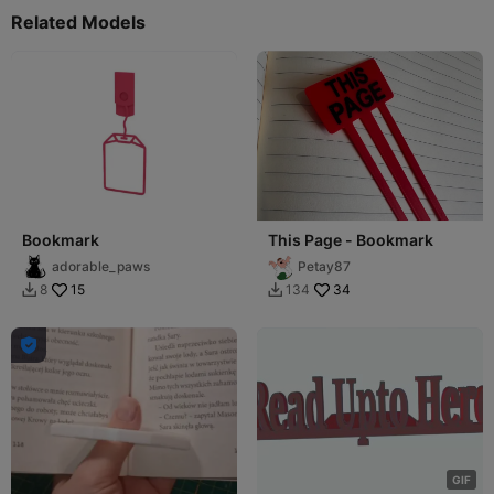
Related Models
Bookmark
This Page - Bookmark
adorable_paws
Petay87
15
34
8
134



G
I
F