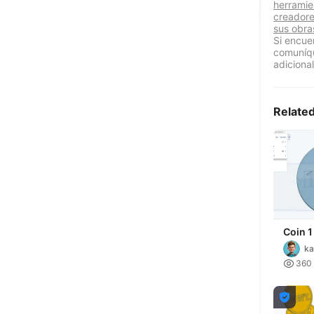
herramie
creadore
sus obra
Si encue
comuníqu
adicional
Relate
Coin 1
ka

360
