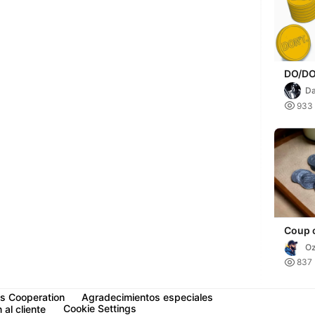
DO/DO

933
Coup 
game
O

837
s Cooperation
Agradecimientos especiales
Cookie Settings
 al cliente