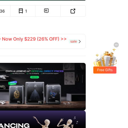
136
1


 — Now Only $229 (26% OFF) >>
sale

Free Gifts