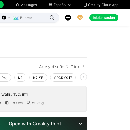
h
Creality Cloud App
Messages

Español





Iniciar sesión



Arte y diseño
Otro


 Pro
K2
K2 SE
SPARKX i7
Creality Hi
Ender-3 V
walls, 15% infill
m
1 plates
50.89g


Open with Creality Print
