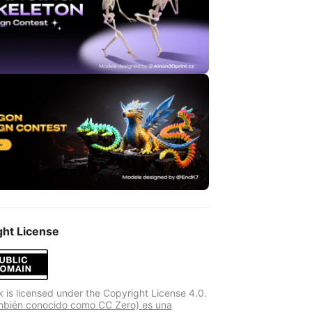
ght License
k is licensed under the Copyright License 4.0.
mbién conocido como CC Zero) es una