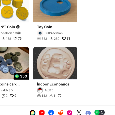
N'T Coin 😃
Toy Coin
Dandalorian 3🖨️D
3DPrecision
75

23
188
853
280


350
coins card
İndoor Economics
zvald-3D
AlpB5
9

1
2
142
1







