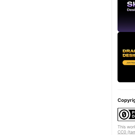
Copyri
This wor
CC0 (ta