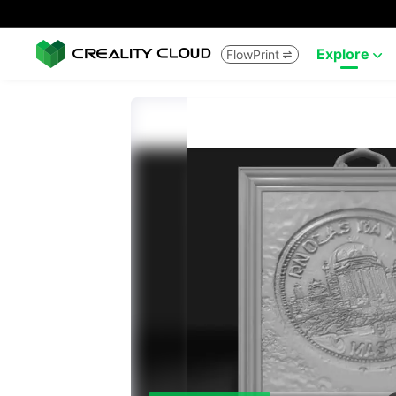
Explore
FlowPrint

