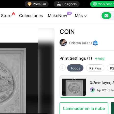

Premium

Designers
Workbenc


AI

Store
Colecciones
MakeNow
Más

COIN
Cristea Iuliana
Print Settings (1)
Add

Todos
K2 Plus
K2
0.2mm layer, 2 
02h 37

Laminador en la nube