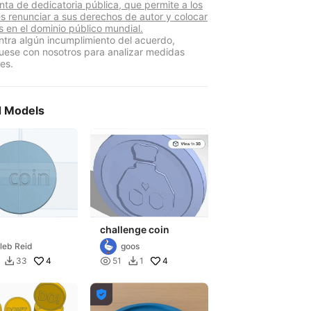
nta de dedicatoria pública, que permite a los
s renunciar a sus derechos de autor y colocar
s en el dominio público mundial.
ntra algún incumplimiento del acuerdo,
ese con nosotros para analizar medidas
es.
d Models
challenge coin
leb Reid
goos
4

4
33
51
1


