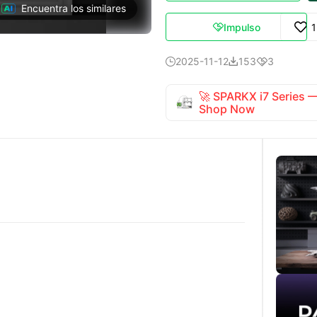
Encuentra los similares
Impulso

2025-11-12
153
3



🚀 SPARKX i7 Series
Shop Now