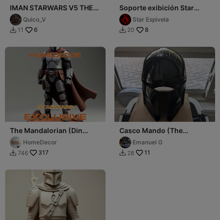
IMAN STARWARS V5 THE
Soporte exibición Star
MANDALORIAN
Wars
Quico_V
Star Espivela
6
8
11
20


The Mandalorian (Din
Casco Mando (The
Djarin)
Mandalorian)
HomeDecor
Emanuel G
317
11
746
28

