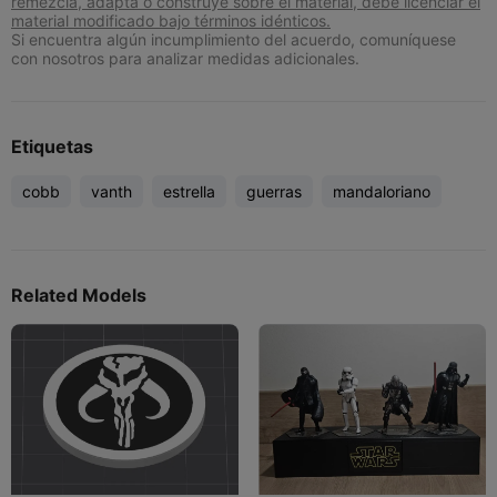
remezcla, adapta o construye sobre el material, debe licenciar el
material modificado bajo términos idénticos.
Si encuentra algún incumplimiento del acuerdo, comuníquese
con nosotros para analizar medidas adicionales.
Etiquetas
cobb
vanth
estrella
guerras
mandaloriano
Related Models