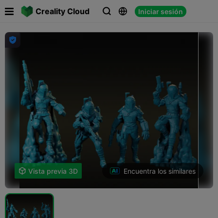

Creality Cloud
Iniciar sesión




Encuentra los similares

Vista previa 3D