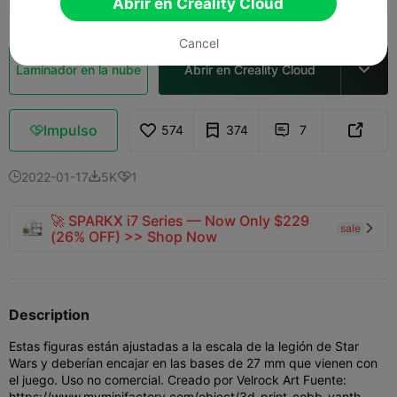
Abrir en Creality Cloud
Cancel
Laminador en la nube
Abrir en Creality Cloud

Impulso
574
374
7



2022-01-17
5K
1



🚀 SPARKX i7 Series — Now Only $229
sale

(26% OFF) >> Shop Now
Description
Estas figuras están ajustadas a la escala de la legión de Star
Wars y deberían encajar en las bases de 27 mm que vienen con
el juego. Uso no comercial. Creado por Velrock Art Fuente:
https://www.myminifactory.com/object/3d-print-cobb-vanth-