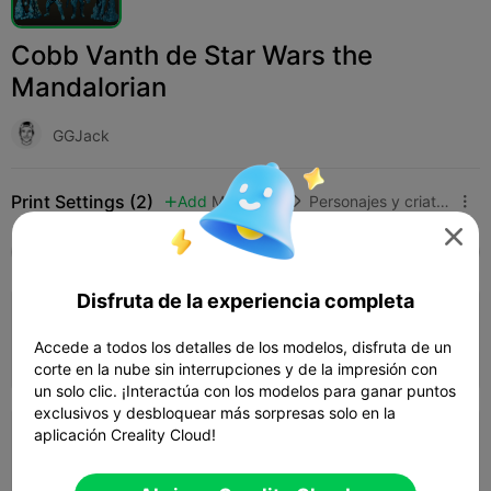
Cobb Vanth de Star Wars the
Mandalorian
GGJack
Print Settings (2)
Add
Miniaturas
Personajes y criaturas




Todos
K2 Plus
K2 Pro
K2
K2 SE
SPARK
Disfruta de la experiencia completa
3.5

0.2mm layer, 4 walls, 30% infill
Accede a todos los detalles de los modelos, disfruta de un
02h 28m
1 plates
29.61g



corte en la nube sin interrupciones y de la impresión con
un solo clic. ¡Interactúa con los modelos para ganar puntos
exclusivos y desbloquear más sorpresas solo en la
aplicación Creality Cloud!
0.16mm layer, 2 walls, 15% infill
02h 43m
6 plates
17.46g


