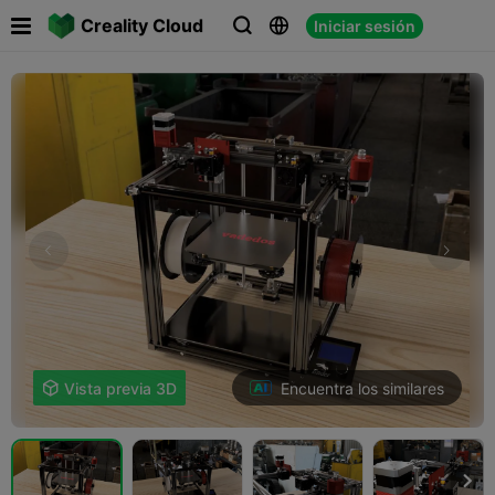

Creality Cloud
Iniciar sesión



Encuentra los similares

Vista previa 3D
