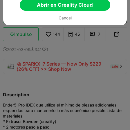
Abrir en Creality Cloud
Laminador en la nube
Abrir en Creality Cloud

Cancel
Impulso
144
45
7



2022-03-09
341
1



🚀 SPARKX i7 Series — Now Only $229
sale

(26% OFF) >> Shop Now
Description
Ender5-Pro IDEX que utiliza el mínimo de piezas adicionales
requeridas para mantenerlo lo más económico posible.
Lista de
materiales:
* Extrusor Bowden (creality)
* 2 motores paso a paso