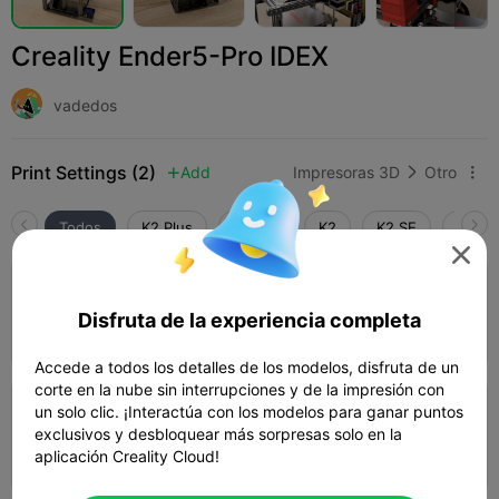
Creality Ender5-Pro IDEX
vadedos
Print Settings (2)
Add
Impresoras 3D
Otro



Todos
K2 Plus
K2 Pro
K2
K2 SE
SPARK

capa de 0,2 mm, 3 paredes, 15% de
relleno
Disfruta de la experiencia completa
02h 29m
1 plates
69.18g



Accede a todos los detalles de los modelos, disfruta de un
corte en la nube sin interrupciones y de la impresión con
un solo clic. ¡Interactúa con los modelos para ganar puntos
capa de 0,2 mm, 2 paredes, 15% de
exclusivos y desbloquear más sorpresas solo en la
relleno
01h 46m
1 plates
56.20g



aplicación Creality Cloud!