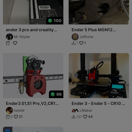
100
ender 3 pro and creality
Ender 5 Plus MGN12
series
Umbau + Coprint
Mr Söyler
Jeffvdw
Cromahead
1
1


99
Ender3 S1,S1 Pro,V2,CR10
Ender 3 - Ender 5 - CR10 -
ALL I3 PRINTER UPGRADE
BMG + V6 - Direct extruder
newtd
LMaker
TOOLHEAD
21
44
5
151


