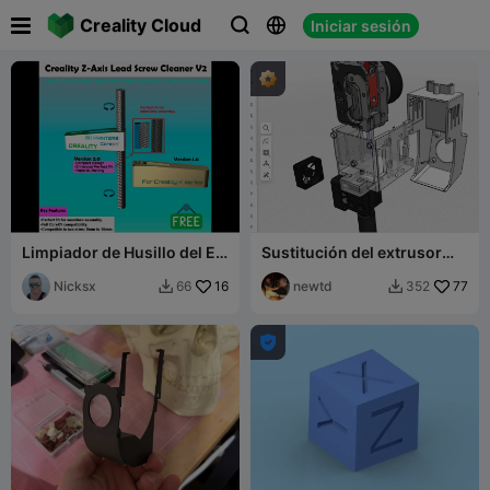

Creality Cloud
Iniciar sesión



Limpiador de Husillo del Eje
Sustitución del extrusor
Z para Series Creality
DXC y el hotend de la
Ender5/K1/K2 V2.0
Nicksx
16
K2Plus en la Ender 5 Max
newtd
77
66
352


