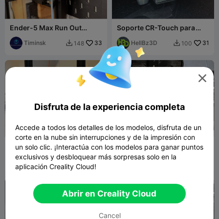
Ender-5 Max Run Out
Soporte CR-Touch para
Filament Sensor PTFE
Ender 5/5Plus
Connector
Timinsk
33
HellBz3D
31
148
100



Disfruta de la experiencia completa
Accede a todos los detalles de los modelos, disfruta de un
corte en la nube sin interrupciones y de la impresión con
Ender 3 - Ender 5 - CR10 -
Ender 5 Plus MGN12
un solo clic. ¡Interactúa con los modelos para ganar puntos
BMG + V6 - Extrusor
Umbau + Coprint
exclusivos y desbloquear más sorpresas solo en la
directo
LMaker
44
Cromahead
Jeffvdw
1
151
1


aplicación Creality Cloud!
Abrir en Creality Cloud
Cancel