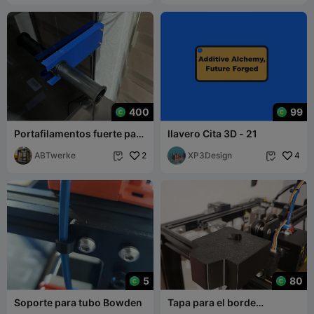
400
99
Portafilamentos fuerte para
llavero Cita 3D - 21
Ender-5 S1
ABTwerke
2
XP3Design
4


5
80
Soporte para tubo Bowden
Tapa para el borde
izquierdo del bastidor de la