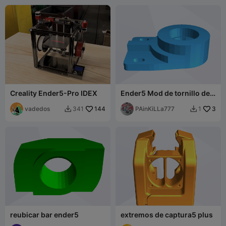
Creality Ender5-Pro IDEX
Ender5 Mod de tornillo de
plomo
vadedos
144
PAinKiLLa777
3
341
1


reubicar bar ender5
extremos de captura5 plus