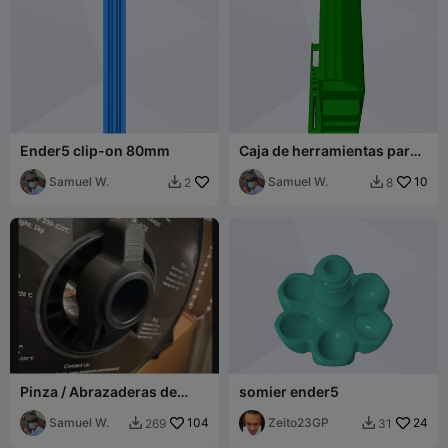
Ender5 clip-on 80mm
Caja de herramientas para
Ender5
Samuel W.
Samuel W.
10
2
8


Pinza / Abrazaderas de
somier ender5
carrete serie Ender
(Creality, Ender5, Ender3)
Samuel W.
104
Zeito23GP
24
269
31

