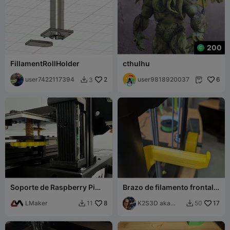
200
FillamentRollHolder
cthulhu
user7422117394
2
user9818920037
6
3


Soporte de Raspberry Pi
Brazo de filamento frontal
Zero 2w para perfil 2040
para Ender 5 Max
LMaker
8
K2S3D aka
17
11
50


K2theStank