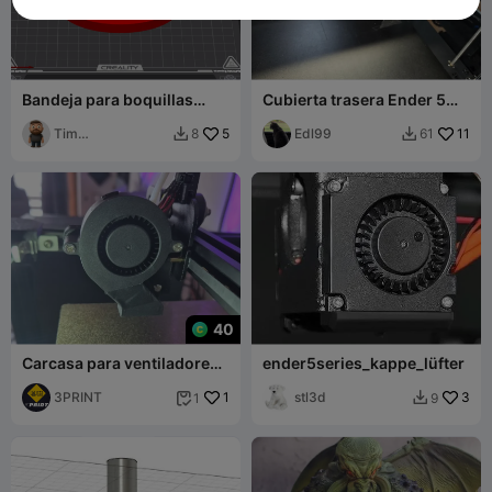
Bandeja para boquillas
Cubierta trasera Ender 5
Ender 3 v3 KE
Max
Tim
5
Edl99
11
8
61


O'Shaughnessy
40
Carcasa para ventiladores
ender5series_kappe_lüfter
5015
3PRINT
1
stl3d
3
1
9

