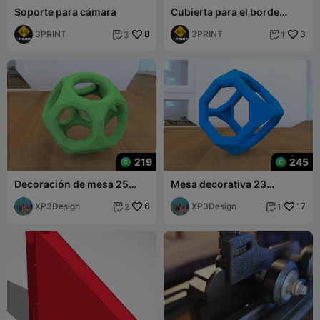
Soporte para cámara
Cubierta para el borde
frontal de la impresora
3PRINT
8
3PRINT
3
3
1


219
245
Decoración de mesa 25
Mesa decorativa 23
(grande)
(grande)
XP3Design
6
XP3Design
17
2
1

