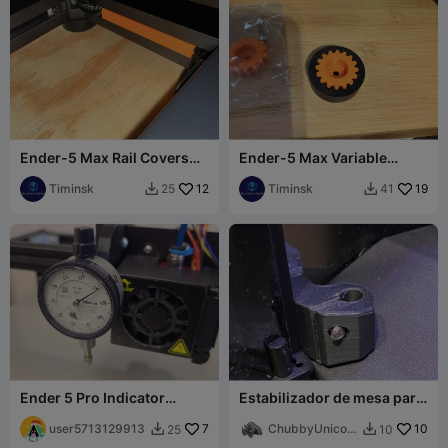
Ender-5 Max Rail Covers
Ender-5 Max Variable
for Wires
Footing
Timinsk
12
Timinsk
19
25
41


Ender 5 Pro Indicator
Estabilizador de mesa para
Mount
armarios Ender 5 S1
user5713129913
7
ChubbyUnicorn
10
25
10


AZ