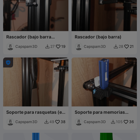
Rascador (bajo barra
Rascador (bajo barra)
apuntando hacia fuera)
Capspam3D
19
Capspam3D
21
27
28



Soporte para rasquetas (en
Soporte para memorias
el lateral de la barra de pie)
USB y tarjetas micro SSD.
Capspam3D
38
Sentado en la impresora.
Capspam3D
36
49
105

