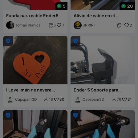
5
20
Funda para cable Ender5
Alivio de cable en el
cabezal de impresión
Tomáš Klanica
7
3PRINT
2
6




I Love Imán de nevera
Ender 5 Soporte para
impreso en 3D
cables (Beta)
Capspam3D
30
Capspam3D
31
19
76



