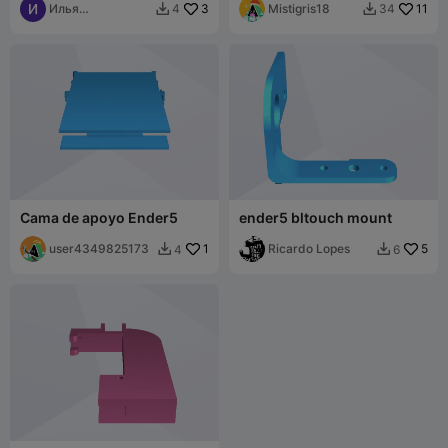
Илья
3
Mistigris18
11
4
34


Крузенштерн
Cama de apoyo Ender5
ender5 bltouch mount
user4349825173
1
Ricardo Lopes
5
4
6

