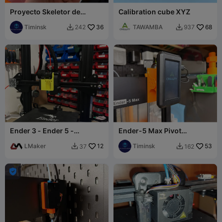
Proyecto Skeletor de
Calibration cube XYZ
cubierta del cabezal para
Ender-5 Max
Timinsk
36
TAWAMBA
68
242
937


Ender 3 - Ender 5 -
Ender-5 Max Pivot
Extrusor Orbiter de
Controller Mount
transmisión directa V6
LMaker
12
Timinsk
53
37
162


