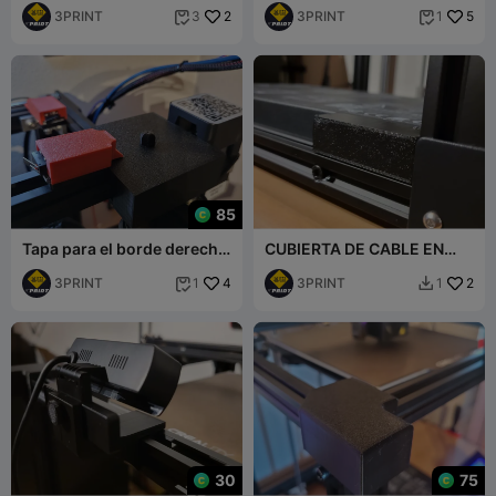
3PRINT
2
impresora de cabezales
3PRINT
5
3
1


85
Tapa para el borde derecho
CUBIERTA DE CABLE EN
del bastidor de la
IMPRESORA 3D
impresora de cabezales
3PRINT
4
3PRINT
2
1
1


30
75