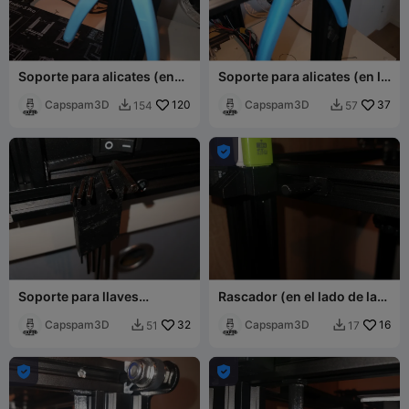
Soporte para alicates (en
Soporte para alicates (en la
barra de pie)
barra de colocación)
Capspam3D
120
Capspam3D
37
154
57



Soporte para llaves
Rascador (en el lado de la
hexagonales
barra de colocación)
Capspam3D
32
Capspam3D
16
51
17



