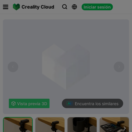

Creality Cloud
Iniciar sesión



Encuentra los similares

Vista previa 3D
