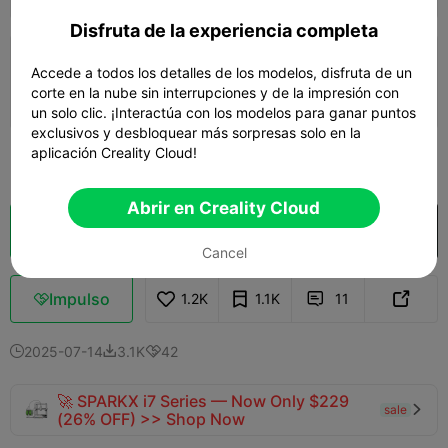
Disfruta de la experiencia completa
0.2mm layer, 2 walls, 15% infill
Accede a todos los detalles de los modelos, disfruta de un
corte en la nube sin interrupciones y de la impresión con
06h 56m
2 plates
197.84g



un solo clic. ¡Interactúa con los modelos para ganar puntos
exclusivos y desbloquear más sorpresas solo en la
aplicación Creality Cloud!
Ver más

Abrir en Creality Cloud
Laminador en la nube
Abrir en Creality Cloud

Cancel
Impulso
1.2K
1.1K
11



2025-07-14
3.1K
42



🚀 SPARKX i7 Series — Now Only $229
sale

(26% OFF) >> Shop Now