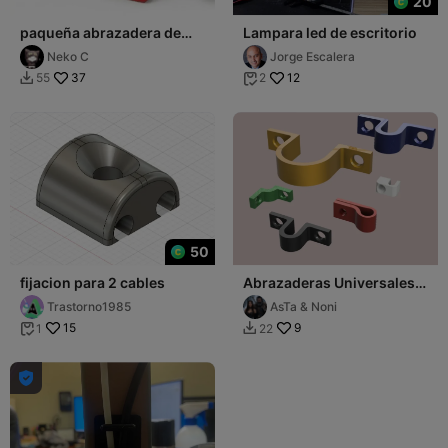
20
paqueña abrazadera de
Lampara led de escritorio
mesa
Neko C
Jorge Escalera
37
12
55
2


50
fijacion para 2 cables
Abrazaderas Universales
para Cables / Universal
Trastorno1985
AsTa & Noni
Cable Clamps
15
9
1
22


