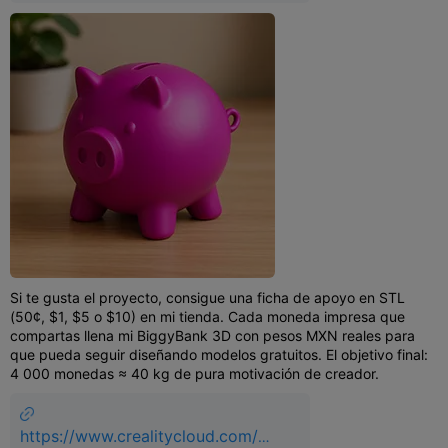
odel-
detail/684516b7a317339c9a9a50
82
Si te gusta el proyecto, consigue una ficha de apoyo en STL
(50¢, $1, $5 o $10) en mi tienda. Cada moneda impresa que
compartas llena mi BiggyBank 3D con pesos MXN reales para
que pueda seguir diseñando modelos gratuitos. El objetivo final:
4 000 monedas ≈ 40 kg de pura motivación de creador.
https://www.crealitycloud.com/m