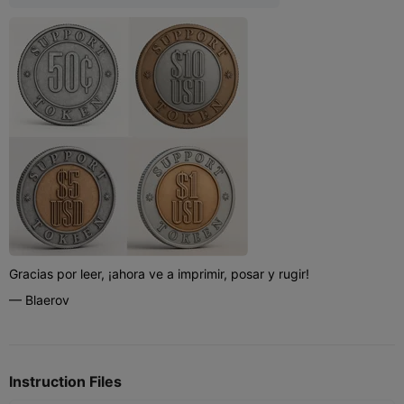
odel-
detail/68611af77e1047767cf704e7
Gracias por leer, ¡ahora ve a imprimir, posar y rugir!
— Blaerov
Instruction Files