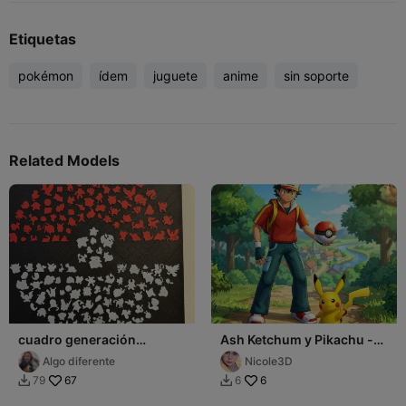
Etiquetas
pokémon
ídem
juguete
anime
sin soporte
Related Models
cuadro generación
Ash Ketchum y Pikachu -
pokemon
Pokemon - Lowpoly
Algo diferente
Nicole3D
67
6
79
6

