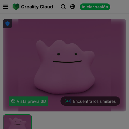

Creality Cloud
Iniciar sesión




Encuentra los similares

Vista previa 3D