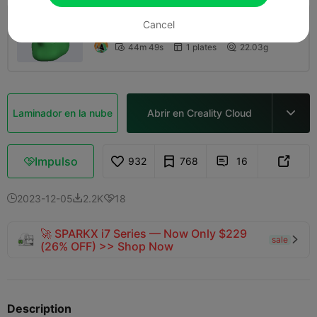
Cancel
0.2mm layer, 2 walls, 10% infill
44m 49s
1 plates
22.03g



Laminador en la nube
Abrir en Creality Cloud

Impulso
932
768
16



2023-12-05
2.2K
18



🚀 SPARKX i7 Series — Now Only $229
sale

(26% OFF) >> Shop Now
Description