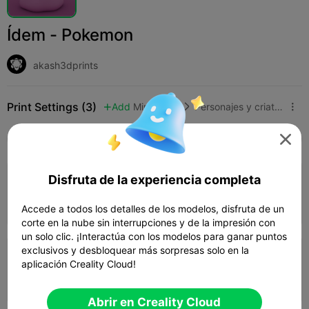
Ídem - Pokemon
akash3dprints
Print Settings (3)
Add
Miniaturas
Personajes y criaturas




Todos
K2 Plus
K2 Pro
K2
K2 SE
SPARK
4.3

Disfruta de la experiencia completa
0.2mm layer, 3 walls, 15% infill
01h 21m
1 plates
68.40g



Accede a todos los detalles de los modelos, disfruta de un
corte en la nube sin interrupciones y de la impresión con
un solo clic. ¡Interactúa con los modelos para ganar puntos
exclusivos y desbloquear más sorpresas solo en la
0.2mm layer, 2 walls, 15% infill
aplicación Creality Cloud!
02h 13m
1 plates
91.06g



Abrir en Creality Cloud