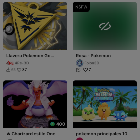
NSFW

Llavero Pokemon Go
Rosa - Pokemon
Instinct
4Pe-3D
Folon3D
37
7
65


400
🔥 Charizard estilo One
pokemon principales 10
Piece - Figura 3D
Gen