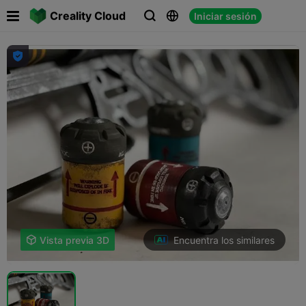

Creality Cloud
Iniciar sesión




Encuentra los similares

Vista previa 3D