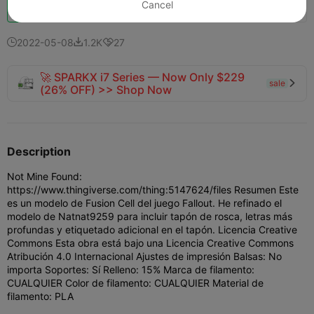
Impulso
Cancel
631
588
10



2022-05-08
1.2K
27



🚀 SPARKX i7 Series — Now Only $229
sale

(26% OFF) >> Shop Now
Description
Not Mine Found:
https://www.thingiverse.com/thing:5147624/files Resumen Este
es un modelo de Fusion Cell del juego Fallout. He refinado el
modelo de Natnat9259 para incluir tapón de rosca, letras más
profundas y etiquetado adicional en el tapón. Licencia Creative
Commons Esta obra está bajo una Licencia Creative Commons
Atribución 4.0 Internacional Ajustes de impresión Balsas: No
importa Soportes: Sí Relleno: 15% Marca de filamento:
CUALQUIER Color de filamento: CUALQUIER Material de
filamento: PLA