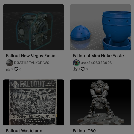
Fallout New Vegas Fusion
Fallout 4 Mini Nuke Easter
Generator
Egg container
D3ATHSTALK3R WS
user8496333926
3
6
6
9


Fallout Wasteland
Fallout T60