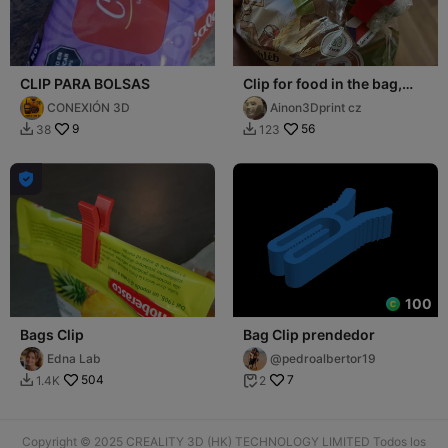
CLIP PARA BOLSAS
Clip for food in the bag,
close on the bag
CONEXIÓN 3D
Ainon3Dprint cz
9
56
38
123



100
Bags Clip
Bag Clip prendedor
Edna Lab
@pedroalbertor19
504
7
1.4K
2


Copyright © 2025 CREALITY 3D (HK) TECHNOLOGY LIMITED Todos los