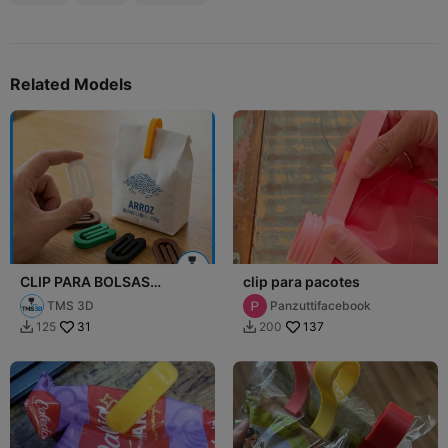
Related Models
CLIP PARA BOLSAS
clip para pacotes
PEQUEÑO
TMS 3D
Panzuttifacebook
31
137
125
200

