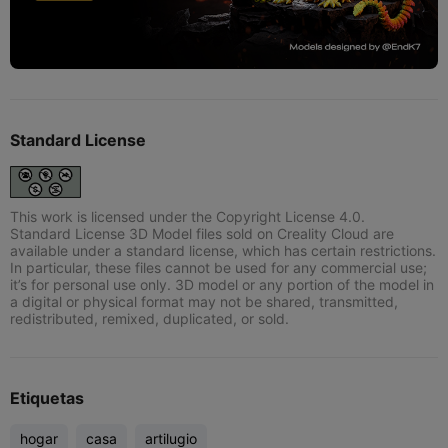
Standard License
This work is licensed under the Copyright License 4.0.
Standard License 3D Model files sold on Creality Cloud are
available under a standard license, which has certain restrictions.
In particular, these files cannot be used for any commercial use;
it’s for personal use only. 3D model or any portion of the model in
a digital or physical format may not be shared, transmitted,
redistributed, remixed, duplicated, or sold.
Etiquetas
hogar
casa
artilugio