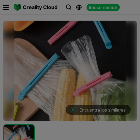

Creality Cloud
Iniciar sesión



Encuentra los similares