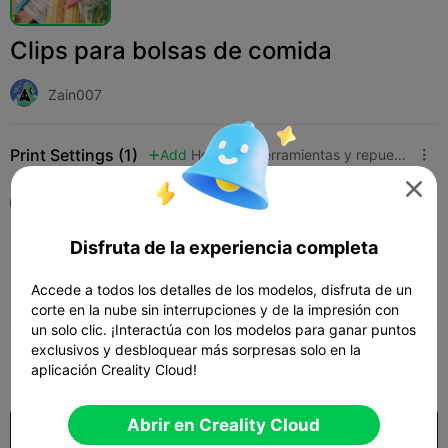
Clips para bolsas de comida
Zain007
Print Settings (1)
Add
Hogar
Herramientas y repuestos




Todos
K1
Disfruta de la experiencia completa
0.2mm layer, 3 walls, 15% infill
Accede a todos los detalles de los modelos, disfruta de un
15h 14m
3 plates
490.93g



corte en la nube sin interrupciones y de la impresión con
un solo clic. ¡Interactúa con los modelos para ganar puntos
exclusivos y desbloquear más sorpresas solo en la
100
aplicación Creality Cloud!

Abrir en Creality Cloud
Comprar