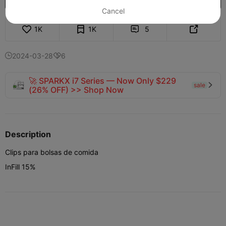
Cancel
1K
1K
5


2024-03-28
6


🚀 SPARKX i7 Series — Now Only $229
sale

(26% OFF) >> Shop Now
Description
Clips para bolsas de comida
InFill 15%