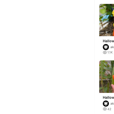
Hallow
Pikac
ak

1.1K
Hallow
Pikac
ak

42