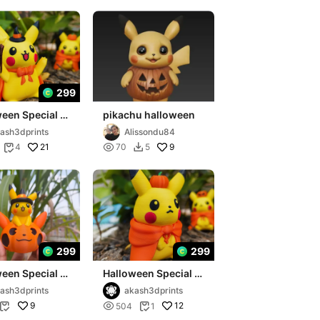
299
een Special -
pikachu halloween
hu 04
ash3dprints
Alissondu84
21

9
4
70
5


299
299
een Special -
Halloween Special -
hu
Pikachu 01
ash3dprints
akash3dprints
9

12
504
1

