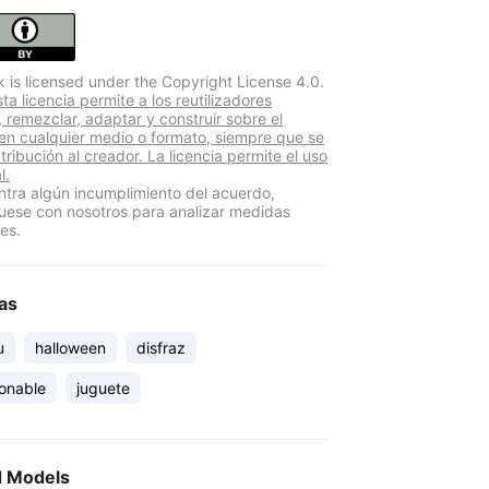
k is licensed under the Copyright License 4.0.
a licencia permite a los reutilizadores
r, remezclar, adaptar y construir sobre el
 en cualquier medio o formato, siempre que se
atribución al creador. La licencia permite el uso
l.
ntra algún incumplimiento del acuerdo,
ese con nosotros para analizar medidas
es.
as
u
halloween
disfraz
ionable
juguete
d Models