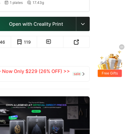
s
1 plates
17.43g


Open with Creality Print

146
119


 — Now Only $229 (26% OFF) >>
Free Gifts
sale
