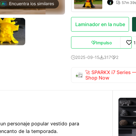
57m 39

Encuentra los similares
Laminador en la nube
Impulso

2025-09-15
317
2



🚀 SPARKX i7 Series
Shop Now
un personaje popular vestido para
 encanto de la temporada.