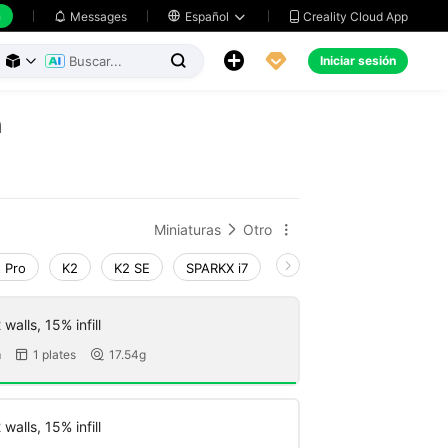
h
Creality Cloud App
Messages

Español





Iniciar sesión



n
Miniaturas
Otro


 Pro
K2
K2 SE
SPARKX i7
Creality Hi
Ender-3 V
walls, 15% infill
m
1 plates
17.54g


walls, 15% infill