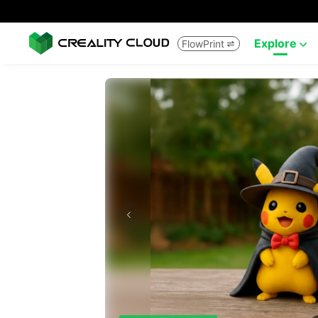
Explore
FlowPrint

