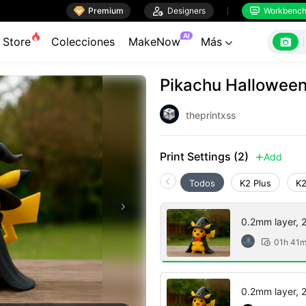

Premium

Designers
Workbenc


AI

Store
Colecciones
MakeNow
Más

Pikachu Hallowee
theprintxss
Print Settings (2)
Add

Todos
K2 Plus
K2
0.2mm layer, 2 
01h 41

0.2mm layer, 2 