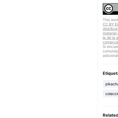
This wor
CC BY Est
distribui
material
le dé la 
comercia
Si encue
comuníqu
adicional
Etiquet
pikach
colecc
Relate