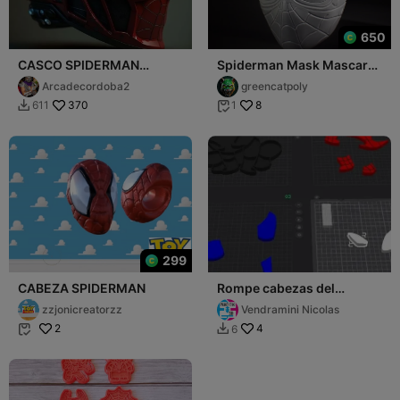
650
CASCO SPIDERMAN
Spiderman Mask Mascara
FUTURISTA IA VIRAL
de Spider Man
Arcadecordoba2
greencatpoly
370
8
611
1


299
CABEZA SPIDERMAN
Rompe cabezas del
hombre araña
zzjonicreatorzz
Vendramini Nicolas
2
4
6

