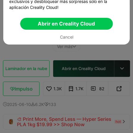
exclusivos y desbloquear más sorpresas solo en la
aplicación Creality Cloud!
K1C printer 0.16mm layer, 2 walls, 15 infill
Abrir en Creality Cloud
2d 02h
4 plates
650.46g



Cancel
Ver más

Laminador en la nube
Abrir en Creality Cloud

Impulso
1.3K
1.7K
82



2025-06-10
6.2K
133



🎨 Print More, Spend Less — Hyper Series
hot

PLA 1kg $19.99 >> Shop Now