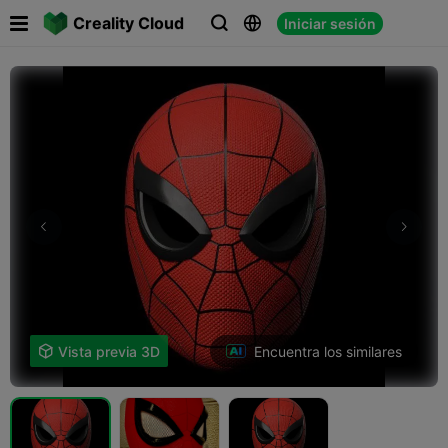

Creality Cloud
Iniciar sesión



Encuentra los similares

Vista previa 3D