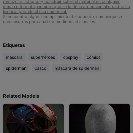
remezclar, adaptar y construir sobre el material en cualquier
medio o formato, siempre que se le dé la atribución al creador. La
licencia permite el uso comercial.
Si encuentra algún incumplimiento del acuerdo, comuníquese
con nosotros para analizar medidas adicionales.
Etiquetas
máscara
superhéroes
cosplay
cómics
spiderman
casco
máscara de spiderman
Related Models