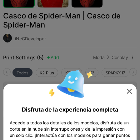
Casco de Spider-Man | Casco de
Spider-Man
iNeCDeveloper
Print Settings (5)
Add
Moda
Cosplay



Todos
K2 Plus
K2 Pro
K2
SPARKX i7
Cr
5.0


PETG
06h 02m
4 plates
79.98g



Disfruta de la experiencia completa
Accede a todos los detalles de los modelos, disfruta de un
2 walls,15% infill Variable Layers for better
corte en la nube sin interrupciones y de la impresión con
quality, FIXED
un solo clic. ¡Interactúa con los modelos para ganar puntos
1d 13h
3 plates
548.84g


