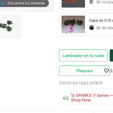
17m 53s

Encuentra los similares
Capa de 0,16 
18m 48s

Laminador en la nube
Impulso
2

2024-04-14
5.9K
79



🚀 SPARKX i7 Series
Shop Now