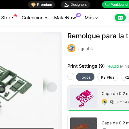

Premium

Designers
Workbenc


AI

Store
Colecciones
MakeNow
Más

Remolque para la ta
agepbiz
Print Settings (9)
Add
Mini

Todos
K2 Plus
K2
Capa de 0,2 m
31m 14s

Capa de 0,2 m