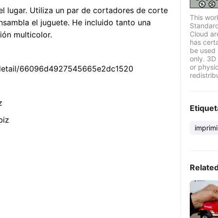
el lugar. Utiliza un par de cortadores de corte
This wor
ensambla el juguete. He incluido tanto una
Standard
Cloud ar
ón multicolor.
has certa
be used 
only. 3D 
or physi
-detail/66096d4927545665e2dc1520
redistrib
z
Etiquet
biz
imprimi
Relate