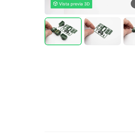

Vista previa 3D