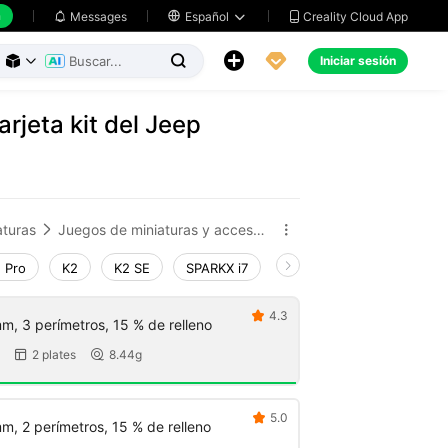
h
Creality Cloud App
Messages

Español





Iniciar sesión



rjeta kit del Jeep
aturas
Juegos de miniaturas y accesorios


 Pro
K2
K2 SE
SPARKX i7
Creality Hi
Ender-3 V
4.3

m, 3 perímetros, 15 % de relleno
2 plates
8.44g


5.0

m, 2 perímetros, 15 % de relleno