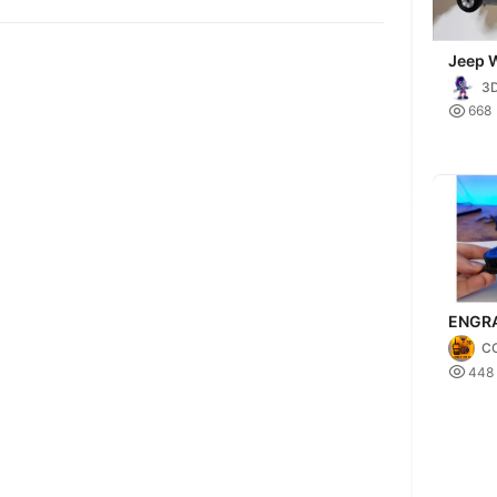
Jeep W
Reneg
3D
Capota

668
Incluy
ENGR
DIREC
C
CARR

448