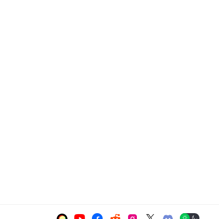





