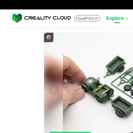
Explore
FlowPrint

