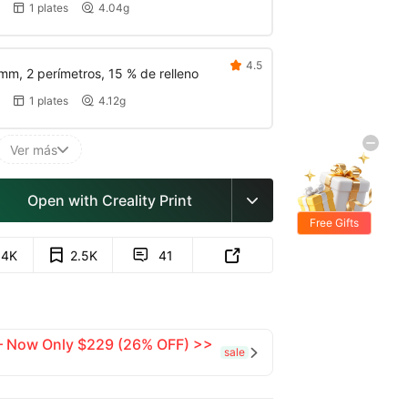
1 plates
4.04g


4.5

mm, 2 perímetros, 15 % de relleno
1 plates
4.12g


Ver más

Open with Creality Print

Free Gifts
.4K
2.5K
41


 — Now Only $229 (26% OFF) >>
sale
