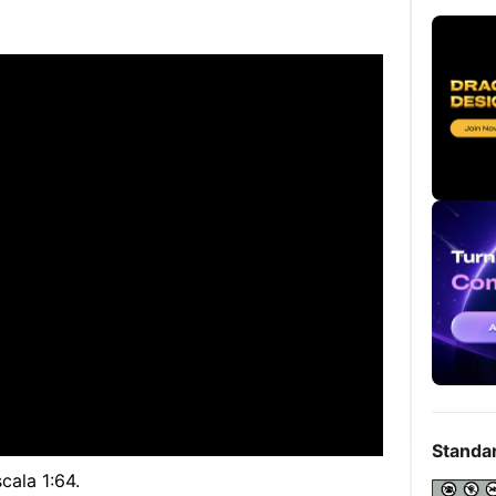
Standa
scala 1:64.