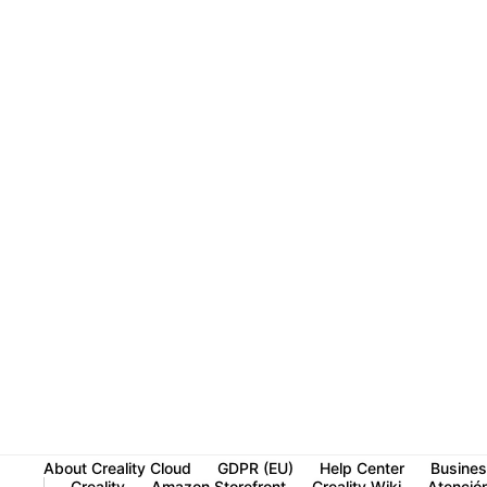
About Creality Cloud
GDPR (EU)
Help Center
Busines
Creality
Amazon Storefront
Creality Wiki
Atención