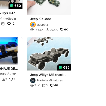
650
illys CJ7
ade con
PrintGlobin
Jeep Kit Card
 Blanda -
12
e Soporte

agepbiz

6K
145.6K
20.4K

695
ANAJE DE
CION JEEP
ONEXIÓN 3D
Jeep Willys MB truck
O RC
with trailer -
7
7

Hartolia Miniatures
miniatures

46
2.1K
3
warhammer tab
