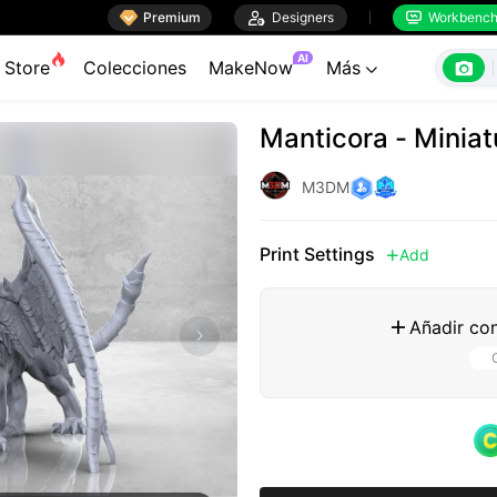

Premium

Designers
Workbenc


AI

Store
Colecciones
MakeNow
Más

Manticora - Minia
M3DM
Print Settings
Add

Añadir con
