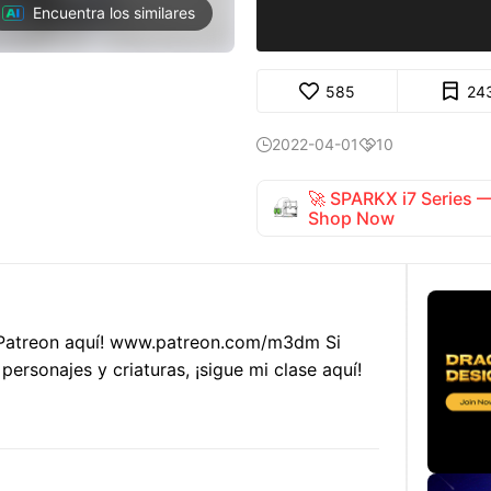
Encuentra los similares
585
24
2022-04-01
10


🚀 SPARKX i7 Series
Shop Now
Patreon aquí! www.patreon.com/m3dm Si
personajes y criaturas, ¡sigue mi clase aquí!