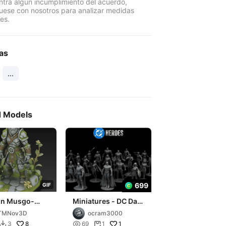
ntra algún incumplimiento del acuerdo,
ese con nosotros para analizar medidas
es.
as
...
d Models
699
G
I
F
on Musgo-
Miniatures - DC Dark
o
Legion
TMNov3D
ocram3000
8

1
3
69
1

