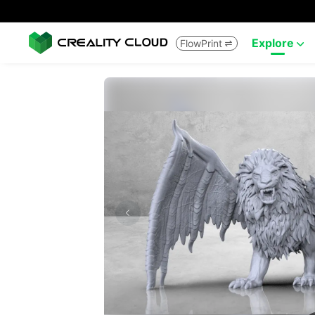
Explore
FlowPrint

