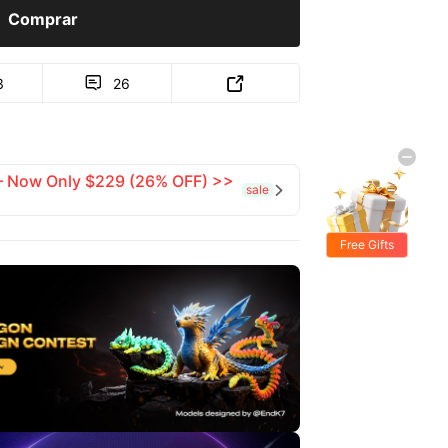
Comprar
3
26


 — Now Only $229 (26% OFF) >>
sale

Free Gifts