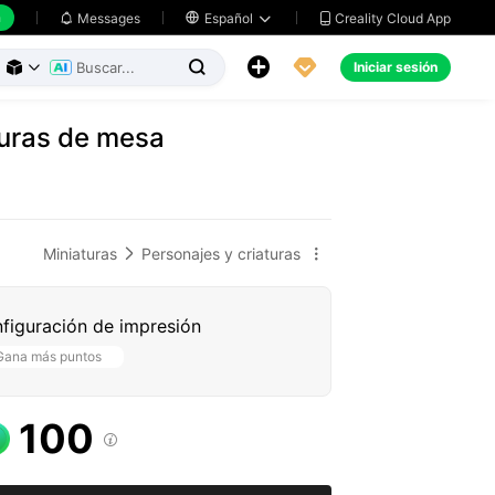
h
Creality Cloud App
Messages

Español





Iniciar sesión



turas de mesa
Miniaturas
Personajes y criaturas


figuración de impresión
Gana más puntos
100
