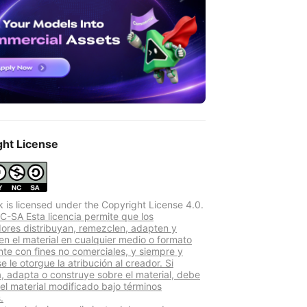
ght License
k is licensed under the Copyright License 4.0.
-SA Esta licencia permite que los
adores distribuyan, remezclen, adapten y
len el material en cualquier medio o formato
te con fines no comerciales, y siempre y
 le otorgue la atribución al creador. Si
, adapta o construye sobre el material, debe
 el material modificado bajo términos
.