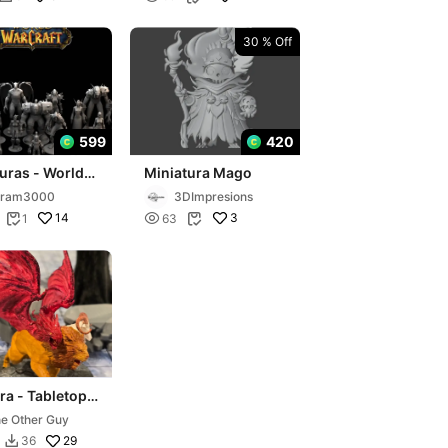
30 % Off
599
420
uras - World
Miniatura Mago
craft
cram3000
3DImpresions
14

3
1
63


a - Tabletop
ure
e Other Guy
29
36
