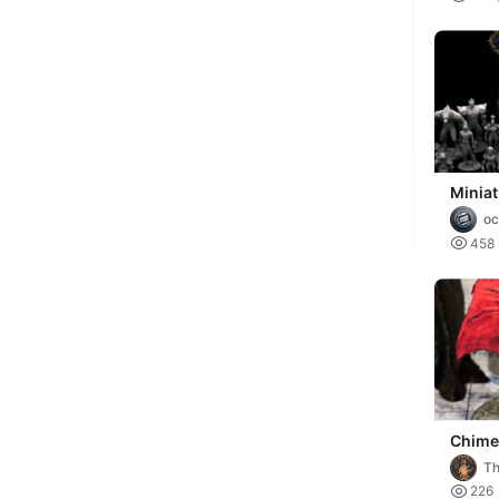
Miniat
Of War
o

458
Chimer
Miniat
Th

226