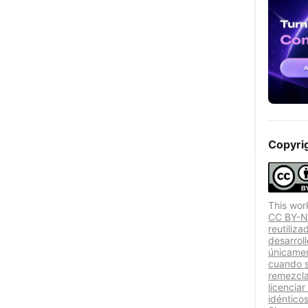
Copyri
This wor
CC BY-NC
reutiliz
desarrol
únicamen
cuando se
remezcla
licenciar
idénticos