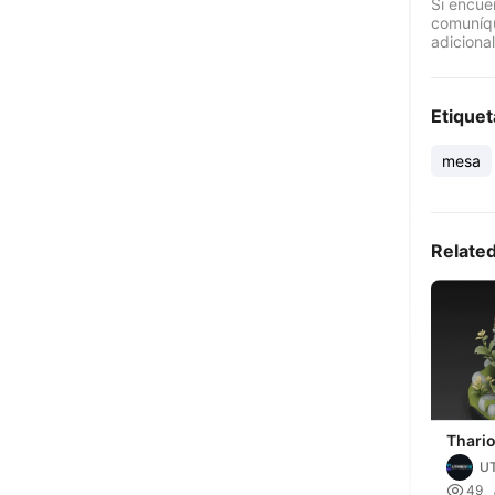
Si encue
comuníqu
adicional
Etiquet
mesa
Relate
Thari
Antig
U

49