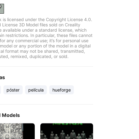
k is licensed under the Copyright License 4.0.
 License 3D Model files sold on Creality
e available under a standard license, which
in restrictions. In particular, these files cannot
for any commercial use; it’s for personal use
model or any portion of the model in a digital
cal format may not be shared, transmitted,
uted, remixed, duplicated, or sold.
as
póster
película
hueforge
d Models