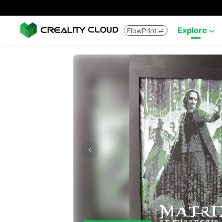
Explore
FlowPrint

