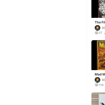
The Fi
Huefo
3

27
Mad M
200x
3

119