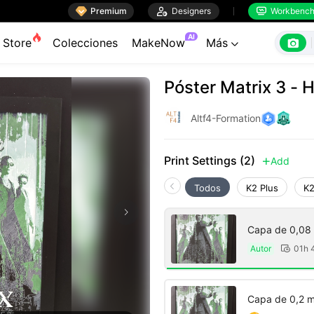

Premium

Designers
Workbenc


AI

Store
Colecciones
MakeNow
Más

Póster Matrix 3 - 
Altf4-Formation
Print Settings (2)
Add

Todos
K2 Plus
K2
Capa de 0,08 
Autor
01h 

Capa de 0,2 m