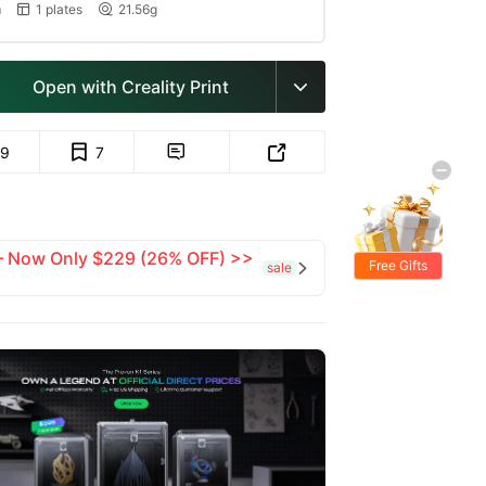
m
1 plates
21.56g


Open with Creality Print

9
7


 — Now Only $229 (26% OFF) >>
Free Gifts
sale
