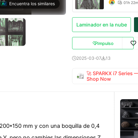
01h 22

Encuentra los similares
Laminador en la nube
Impulso

2025-03-07
13


🚀 SPARKX i7 Series
Shop Now
 200*150 mm y con una boquilla de 0,4
e Y, pero no cambies las dimensiones Z