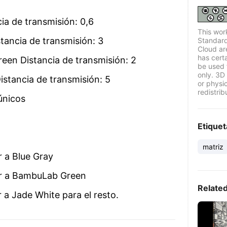
a de transmisión: 0,6
This wor
ancia de transmisión: 3
Standard
Cloud ar
has certa
n Distancia de transmisión: 2
be used 
only. 3D 
tancia de transmisión: 5
or physi
redistrib
únicos
Etiquet
matriz
 a Blue Gray
ar a BambuLab Green
Relate
 a Jade White para el resto.