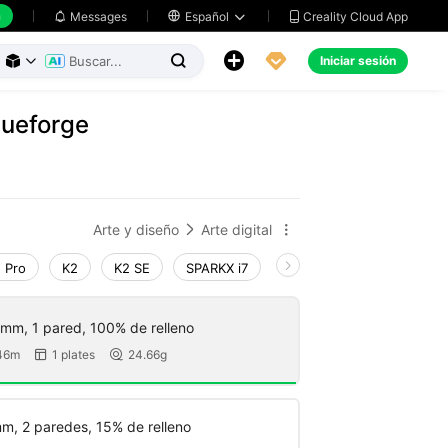
h
Creality Cloud App
Messages

Español





Iniciar sesión



Hueforge
Arte y diseño
Arte digital


 Pro
K2
K2 SE
SPARKX i7
Creality Hi
Ender-3 V
mm, 1 pared, 100% de relleno
46m
1 plates
24.66g


m, 2 paredes, 15% de relleno