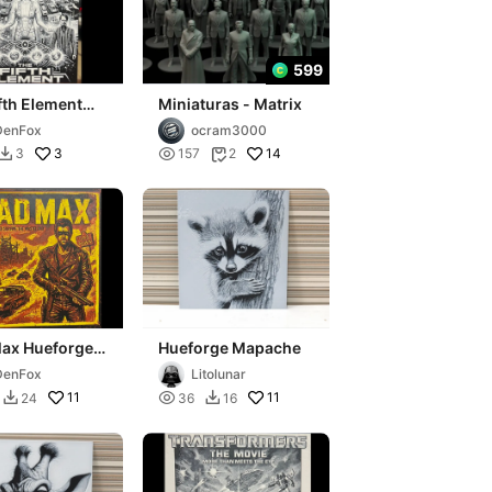
599
fth Element
Miniaturas - Matrix
rge 139x200
DenFox
ocram3000
3

14
3
157
2


ax Hueforge
Hueforge Mapache
200
DenFox
Litolunar
11

11
24
36
16

